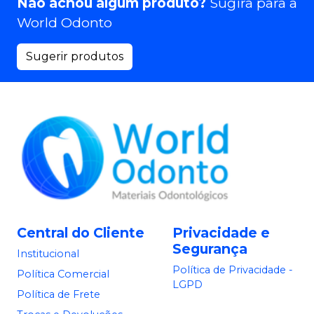
Não achou algum produto?
Sugira para a
World Odonto
Sugerir produtos
Central do Cliente
Privacidade e
Segurança
Institucional
Política de Privacidade -
Política Comercial
LGPD
Política de Frete