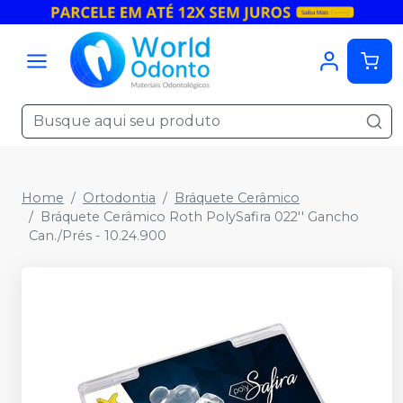
Home
Ortodontia
Bráquete Cerâmico
Bráquete Cerâmico Roth PolySafira 022'' Gancho
Can./Prés - 10.24.900