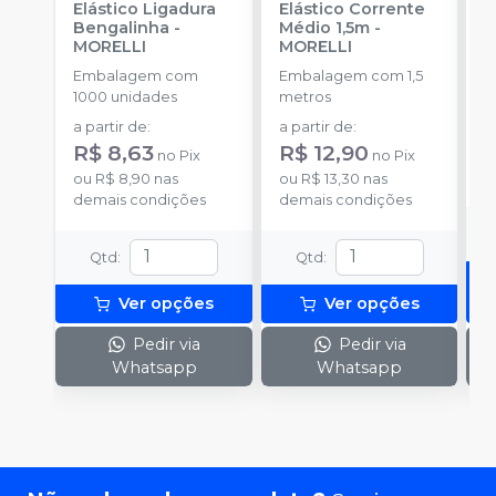
Elástico Ligadura
Elástico Corrente
A
Bengalinha
-
Médio 1,5m
-
O
MORELLI
MORELLI
T
-
Embalagem com
Embalagem com 1,5
E
1000 unidades
metros
S
a partir de
:
a partir de
:
R
R$ 8,63
R$ 12,90
no
Pix
no
Pix
o
ou
R$ 8,90
nas
ou
R$ 13,30
nas
d
demais condições
demais condições
Qtd
:
Qtd
:
Ver opções
Ver opções
Pedir via
Pedir via
Whatsapp
Whatsapp