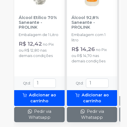
Álcool Etílico 70%
Álcool 92,8%
Á
Saneante
-
Saneante
-
S
PROLINK
PROLINK
-
Embalagem de 1 Litro
Embalagem com 1
E
litro
li
R$ 12,42
no
Pix
R$ 14,26
no
Pix
ou
R$ 12,80
nas
demais condições
ou
R$ 14,70
nas
demais condições
Qtd
:
Qtd
:
Adicionar ao
Adicionar ao
carrinho
carrinho
Pedir via
Pedir via
Whatsapp
Whatsapp