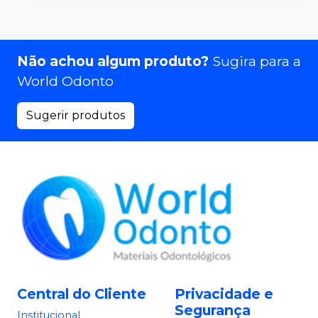
Não achou algum produto?
Sugira para a
World Odonto
Sugerir produtos
Central do Cliente
Privacidade e
Segurança
Institucional