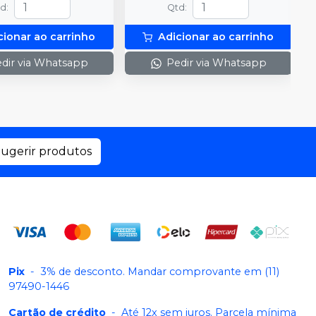
td
:
Qtd
:
cionar ao carrinho
Adicionar ao carrinho
dir via Whatsapp
Pedir via Whatsapp
ugerir produtos
Pix
-
3% de desconto. Mandar comprovante em (11)
97490-1446
Cartão de crédito
-
Até 12x sem juros. Parcela mínima