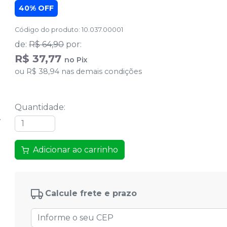
40% OFF
Código do produto
:
10.037.00001
de
:
R$ 64,90
por
:
R$ 37,77
no
Pix
ou
R$ 38,94
nas demais condições
Quantidade
:
Adicionar ao carrinho
Calcule frete e prazo