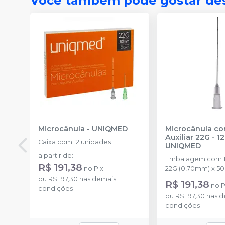
Você também pode gostar de
Microcânula
-
UNIQMED
Microcânula c
Auxiliar 22G - 
Caixa com 12 unidades
UNIQMED
a partir de
:
Embalagem com 1
R$ 191,38
no
Pix
22G (0,70mm) x 5
ou
R$ 197,30
nas demais
R$ 191,38
no
P
condições
ou
R$ 197,30
nas d
condições