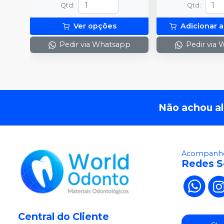
Qtd
:
Qtd
:
Ver opções
Adicionar a
Pedir via Whatsapp
Pedir via
Não achou a
Acompanhe
Redes S
Central do Cliente