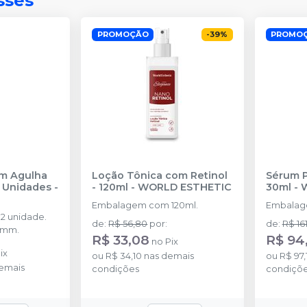
sses
PROMOÇÃO
-
39
%
PROMO
om Agulha
Loção Tônica com Retinol
Sérum P
12 Unidades
-
- 120ml
-
WORLD ESTHETIC
30ml
-
Embalagem com 120ml.
Embalag
2 unidade.
de
:
R$ 56,80
por
:
de
:
R$ 16
0mm.
R$ 33,08
R$ 94
no
Pix
ix
ou
R$ 34,10
nas demais
ou
R$ 97,
emais
condições
condiçõ