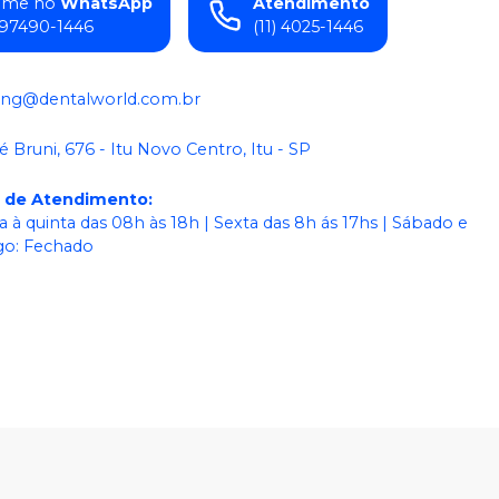
ame no
WhatsApp
Atendimento
) 97490-1446
(11) 4025-1446
ing@dentalworld.com.br
é Bruni, 676 - Itu Novo Centro, Itu - SP
o de Atendimento
:
 à quinta das 08h às 18h | Sexta das 8h ás 17hs | Sábado e
o: Fechado