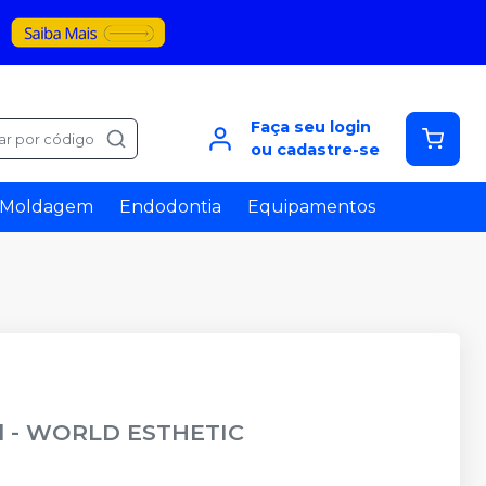
Faça seu login
ar por código
ou cadastre-se
Moldagem
Endodontia
Equipamentos
l
-
WORLD ESTHETIC