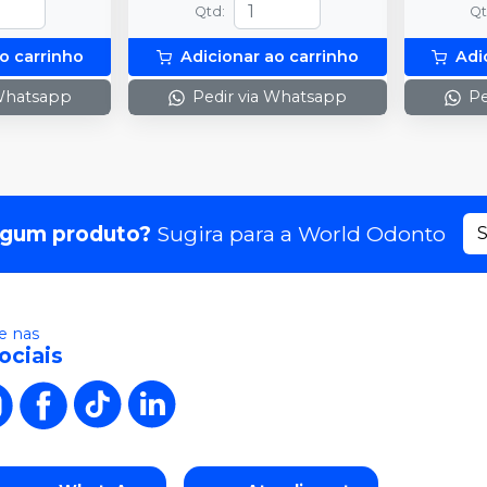
Qtd
:
Q
o carrinho
Adicionar ao carrinho
Adi
 Whatsapp
Pedir via Whatsapp
Pe
lgum produto?
Sugira para a
World Odonto
S
 nas
ociais