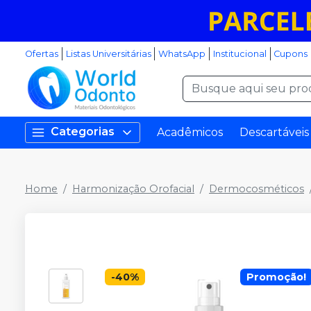
Ofertas
Listas Universitárias
WhatsApp
Institucional
Cupons
Categorias
Acadêmicos
Descartáveis
Home
Harmonização Orofacial
Dermocosméticos
-
40
%
Promoção!