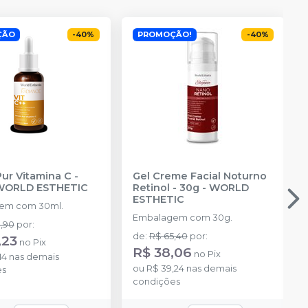
ÇÃO
-
40
%
PROMOÇÃO!
-
40
%
ur Vitamina C -
Gel Creme Facial Noturno
WORLD ESTHETIC
Retinol - 30g
-
WORLD
ESTHETIC
em com 30ml.
Embalagem com 30g.
1,90
por
:
de
:
R$ 65,40
por
:
,23
no
Pix
R$ 38,06
no
Pix
14
nas demais
ou
R$ 39,24
nas demais
es
condições