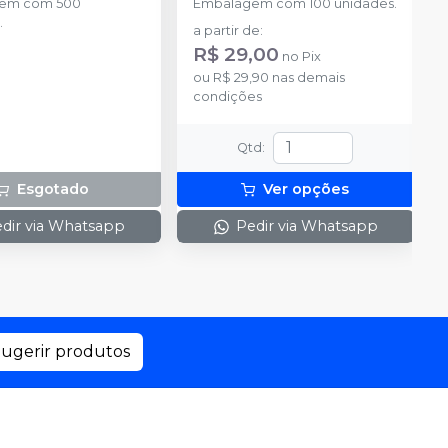
em com 500
Embalagem com 100 unidades.
.
a partir de
:
R$ 29,00
no
Pix
ou
R$ 29,90
nas demais
condições
Qtd
:
Esgotado
Ver opções
dir via Whatsapp
Pedir via Whatsapp
ugerir produtos