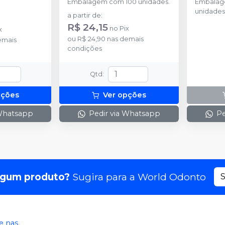
Embalagem com 100 unidades.
Embalag
unidades
a partir de
:
R$ 24,15
no
Pix
x
ou
R$ 24,90
nas demais
emais
condições
Qtd
:
pções
Ver opções
 Whatsapp
Pedir via Whatsapp
Pe
lgum produto?
Sugira para a
World Odonto
S
 nas