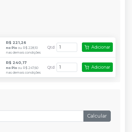
R$ 221,26
Adicionar
Qtd
:
no
Pix
ou
R$ 228,10
nas demais condições
R$ 240,17
Adicionar
Qtd
:
no
Pix
ou
R$ 247,60
nas demais condições
Calcular