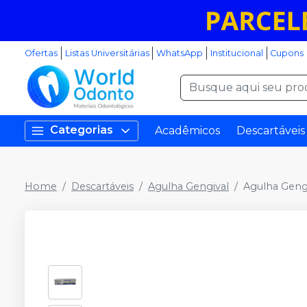
Ofertas
Listas Universitárias
WhatsApp
Institucional
Cupons
Categorias
Acadêmicos
Descartáveis
Home
Descartáveis
Agulha Gengival
Agulha Geng