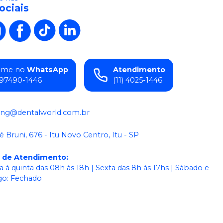
ociais
ame no
WhatsApp
Atendimento
) 97490-1446
(11) 4025-1446
ing@dentalworld.com.br
é Bruni, 676 - Itu Novo Centro, Itu - SP
o de Atendimento
:
 à quinta das 08h às 18h | Sexta das 8h ás 17hs | Sábado e
o: Fechado