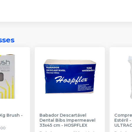
sses
 Kg Brush
-
Babador Descartável
Compre
Dental Bibs Impermeavel
Estéril 
33x45 cm
-
HOSPFLEX
ULTRA
100