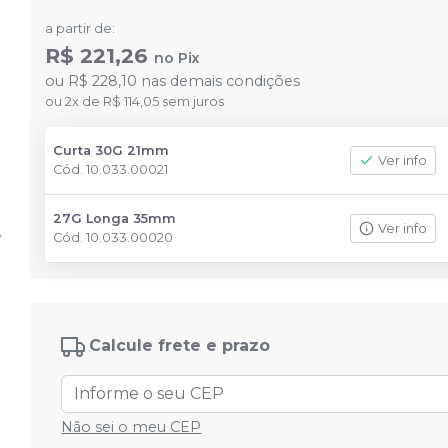
a partir de:
R$ 221,26
no
Pix
ou
R$ 228,10
nas demais condições
ou
2
x
de
R$ 114,05
sem juros
Curta 30G 21mm
Ver info
Cód.
10.033.00021
27G Longa 35mm
Ver info
Cód.
10.033.00020
Calcule frete e prazo
Não sei o meu CEP