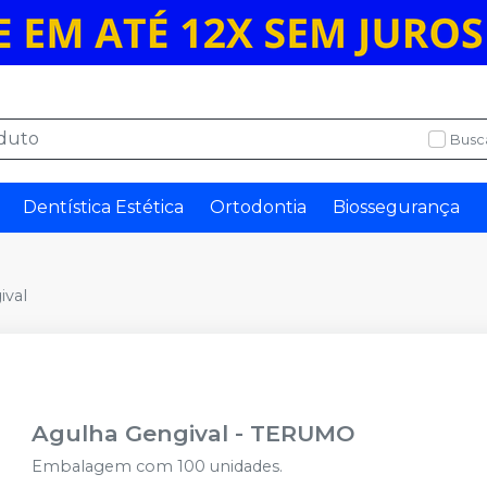
Busc
Dentística Estética
Ortodontia
Biossegurança
ival
Agulha Gengival
-
TERUMO
Embalagem com 100 unidades.