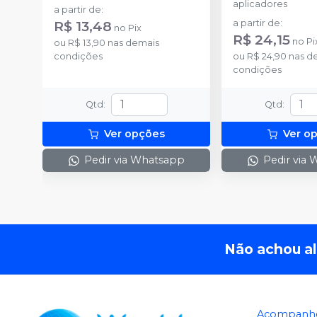
aplicadores
a partir de
:
R$ 13,48
a partir de
:
no
Pix
R$ 24,15
no
Pi
ou
R$ 13,90
nas demais
condições
ou
R$ 24,90
nas d
condições
Qtd
:
Qtd
:
Ver opções
Ver o
Pedir via Whatsapp
Pedir via
Não achou a
Acompanhe