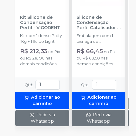
Kit Silicone de
Silicone de
S
Condensação
Condensação
E
Perfil
-
VIGODENT
Perfil Catalisador
-
D
VIGODENT
R
Kit com 1 denso Putty
Embalagem com 1
E
S
1Kg + 1 fluido Light
bisnaga de
p
Body 120g + 1
catalisador com 50g.
c
R$ 212,33
R$ 66,45
no
Pix
no
Pix
catalisador 60ml.
c
ou
R$ 218,90
nas
ou
R$ 68,50
nas
demais condições
demais condições
Qtd
:
Qtd
:
Adicionar ao
Adicionar ao
carrinho
carrinho
Pedir via
Pedir via
Whatsapp
Whatsapp