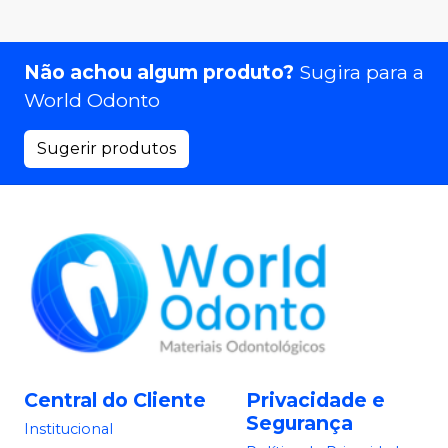
Não achou algum produto?
Sugira para a
World Odonto
Sugerir produtos
Central do Cliente
Privacidade e
Segurança
Institucional