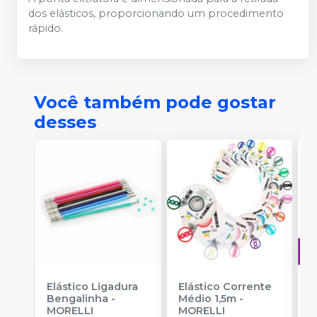
dos elásticos, proporcionando um procedimento
rápido.
Você também pode gostar
desses
Elástico Ligadura
Elástico Corrente
A
Bengalinha
-
Médio 1,5m
-
O
MORELLI
MORELLI
T