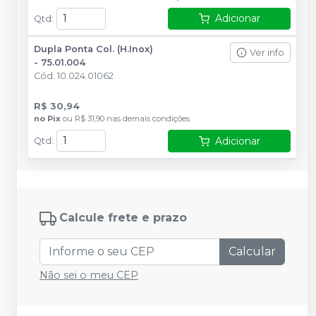
Adicionar
Qtd
:
Dupla Ponta Col. (H.Inox)
Ver info
- 75.01.004
Cód.
10.024.01062
R$ 30,94
no
Pix
ou
R$ 31,90
nas demais condições
Adicionar
Qtd
:
Calcule frete e prazo
Calcular
Não sei o meu CEP