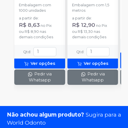
-
Embalagem com
Embalagem com 1,5
E
1000 unidades
metros
S
a partir de
:
a partir de
:
R
R$ 8,63
R$ 12,90
no
Pix
no
Pix
o
ou
R$ 8,90
nas
ou
R$ 13,30
nas
d
demais condições
demais condições
Qtd
:
Qtd
:
Ver opções
Ver opções
Pedir via
Pedir via
Whatsapp
Whatsapp
Não achou algum produto?
Sugira para a
World Odonto