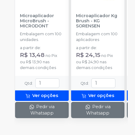
Microaplicador
Microaplicador Kg
B
MicroBrush
-
Brush
-
KG
D
MICRODONT
SORENSEN
Bibs
3
Embalagem com 100
Embalagem com 100
E
H
unidades.
aplicadores
u
a partir de
:
a partir de
:
a
R$ 13,48
R$ 24,15
R
no
Pix
no
Pix
ou
R$ 13,90
nas
ou
R$ 24,90
nas
o
demais condições
demais condições
d
Qtd
:
Qtd
:
Ver opções
Ver opções
Pedir via
Pedir via
Whatsapp
Whatsapp