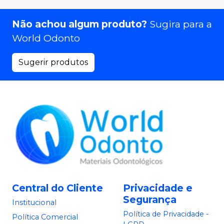
Não achou algum produto?
Sugira para a
World Odonto
Sugerir produtos
Central do Cliente
Privacidade e
Segurança
Institucional
Política de Privacidade -
Política Comercial