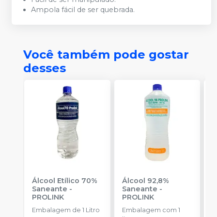
Ampola fácil de ser quebrada.
Você também pode gostar
desses
Álcool Etílico 70%
Álcool 92,8%
Á
Saneante
-
Saneante
-
S
PROLINK
PROLINK
-
Embalagem de 1 Litro
Embalagem com 1
E