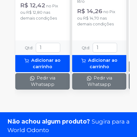
litro
li
R$ 12,42
no
Pix
R$ 14,26
no
Pix
ou
R$ 12,80
nas
demais condições
ou
R$ 14,70
nas
demais condições
Qtd
:
Qtd
:
Adicionar ao
Adicionar ao
carrinho
carrinho
Pedir via
Pedir via
Whatsapp
Whatsapp
Não achou algum produto?
Sugira para a
World Odonto