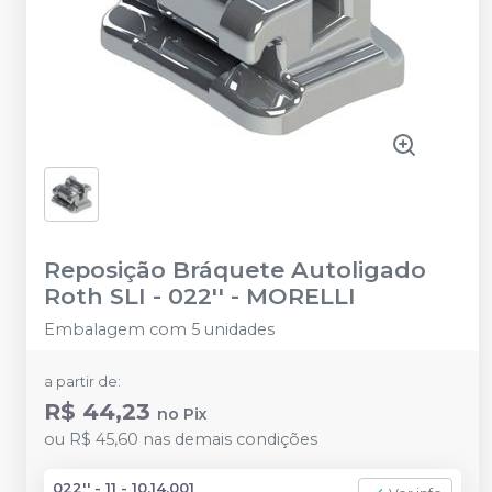
Reposição Bráquete Autoligado
Roth SLI - 022''
-
MORELLI
Embalagem com 5 unidades
a partir de:
R$ 44,23
no
Pix
ou
R$ 45,60
nas demais condições
022'' - 11 - 10.14.001