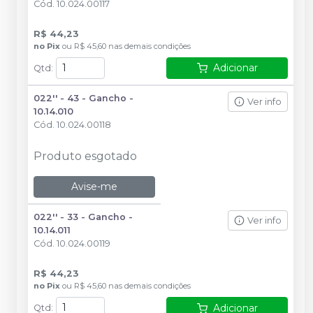
Cód.
10.024.00117
R$ 44,23
no
Pix
ou
R$ 45,60
nas demais condições
Adicionar
Qtd
:
022'' - 43 - Gancho -
Ver info
10.14.010
Cód.
10.024.00118
Produto esgotado
Avise-me
022'' - 33 - Gancho -
Ver info
10.14.011
Cód.
10.024.00119
R$ 44,23
no
Pix
ou
R$ 45,60
nas demais condições
Adicionar
Qtd
: