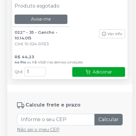
Produto esgotado
Avise-me
022'' - 35 - Gancho -
Ver info
10.14.015
Cód.
10.024.00123
R$ 44,23
no
Pix
ou
R$ 45,60
nas demais condições
Adicionar
Qtd
:
Calcule frete e prazo
Calcular
Não sei o meu CEP