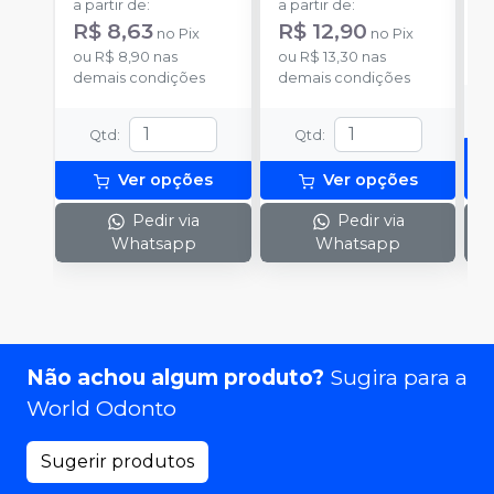
a partir de
:
a partir de
:
R
R$ 8,63
R$ 12,90
no
Pix
no
Pix
o
ou
R$ 8,90
nas
ou
R$ 13,30
nas
d
demais condições
demais condições
Qtd
:
Qtd
:
Ver opções
Ver opções
Pedir via
Pedir via
Whatsapp
Whatsapp
Não achou algum produto?
Sugira para a
World Odonto
Sugerir produtos