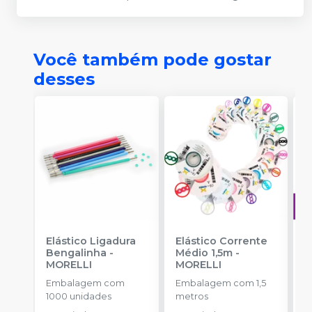
Você também pode gostar
desses
Elástico Ligadura
Elástico Corrente
A
Bengalinha
-
Médio 1,5m
-
O
MORELLI
MORELLI
T
-
Embalagem com
Embalagem com 1,5
E
1000 unidades
metros
S