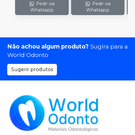
Pedir via
Pedir via
Whatsapp
Whatsapp
Não achou algum produto?
Sugira para a
World Odonto
Sugerir produtos