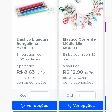
Elástico Ligadura
Elástico Corrente
A
Bengalinha
-
Médio 1,5m
-
O
MORELLI
MORELLI
T
-
Embalagem com
Embalagem com 1,5
E
1000 unidades
metros
S
a partir de
:
a partir de
:
R
R$ 8,63
R$ 12,90
no
Pix
no
Pix
o
ou
R$ 8,90
nas
ou
R$ 13,30
nas
d
demais condições
demais condições
Qtd
:
Qtd
:
Ver opções
Ver opções