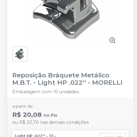
Reposição Bráquete Metálico
M.B.T. - Light HP .022''
-
MORELLI
Embalagem com 10 unidades
a partir de:
R$ 20,08
no
Pix
ou
R$ 20,70
nas demais condições
Light HP .022'' - 13 -