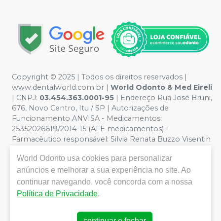
Copyright © 2025 | Todos os direitos reservados |
www.dentalworld.com.br |
World Odonto & Med Eireli
| CNPJ:
03.454.363.0001-95
| Endereço Rua José Bruni,
676, Novo Centro, Itu / SP | Autorizações de
Funcionamento ANVISA - Medicamentos:
25352026619/2014-15 (AFE medicamentos) -
Farmacêutico responsável: Silvia Renata Buzzo Visentin
Catozzi - CRF/SP 24.419 | Política de Privacidade e
World Odonto
usa cookies para personalizar
Segurança - Fotos meramente ilustrativas - Os preços e
condições da loja virtual estão sujeitos a alterações. Em
anúncios e melhorar a sua experiência no site. Ao
caso de divergência de preços no site, o valor válido é o
continuar navegando, você concorda com a nossa
do Carrinho de Compra. Não vendemos por atacado,
Política de Privacidade
.
por isso nos reservamos o direito de não atender
compras de grandes volumes pelo site.
continuar e fechar