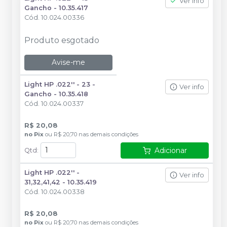
Ver info
Gancho - 10.35.417
Cód.
10.024.00336
Produto esgotado
Avise-me
Light HP .022'' - 23 -
Ver info
Gancho - 10.35.418
Cód.
10.024.00337
R$ 20,08
no
Pix
ou
R$ 20,70
nas demais condições
Adicionar
Qtd
:
Light HP .022'' -
Ver info
31,32,41,42 - 10.35.419
Cód.
10.024.00338
R$ 20,08
no
Pix
ou
R$ 20,70
nas demais condições