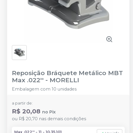
Reposição Bráquete Metálico MBT
Max .022''
-
MORELLI
Embalagem com 10 unidades
a partir de:
R$ 20,08
no
Pix
ou
R$ 20,70
nas demais condições
Max .022'' - 11 - 10.35.101