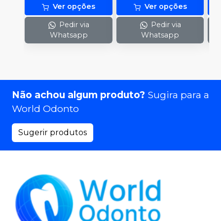
Ver opções
Ver opções
Pedir via
Pedir via
Whatsapp
Whatsapp
Não achou algum produto?
Sugira para a
World Odonto
Sugerir produtos