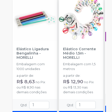
Elástico Ligadura
Elástico Corrente
A
Bengalinha
-
Médio 1,5m
-
O
MORELLI
MORELLI
T
-
Embalagem com
Embalagem com 1,5
E
1000 unidades
metros
S
a partir de
:
a partir de
:
R
R$ 8,63
R$ 12,90
no
Pix
no
Pix
o
ou
R$ 8,90
nas
ou
R$ 13,30
nas
d
demais condições
demais condições
Qtd
:
Qtd
: