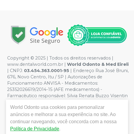
Copyright © 2025 | Todos os direitos reservados |
www.dentalworld.com.br |
World Odonto & Med Eireli
| CNPJ:
03.454.363.0001-95
| Endereço Rua José Bruni,
676, Novo Centro, Itu / SP | Autorizações de
Funcionamento ANVISA - Medicamentos:
25352026619/2014-15 (AFE medicamentos) -
Farmacêutico responsável: Silvia Renata Buzzo Visentin
Catozzi - CRF/SP 24.419 | Política de Privacidade e
World Odonto
usa cookies para personalizar
Segurança - Fotos meramente ilustrativas - Os preços e
condições da loja virtual estão sujeitos a alterações. Em
anúncios e melhorar a sua experiência no site. Ao
caso de divergência de preços no site, o valor válido é o
continuar navegando, você concorda com a nossa
do Carrinho de Compra. Não vendemos por atacado,
Política de Privacidade
.
por isso nos reservamos o direito de não atender