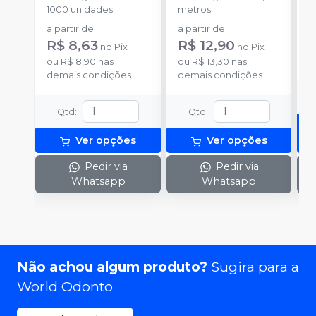
1000 unidades
metros
S
a partir de
:
a partir de
:
R
R$ 8,63
R$ 12,90
no
Pix
no
Pix
o
ou
R$ 8,90
nas
ou
R$ 13,30
nas
d
demais condições
demais condições
Qtd
:
Qtd
:
Ver opções
Ver opções
Pedir via
Pedir via
Whatsapp
Whatsapp
Não achou algum produto?
Sugira para a
World Odonto