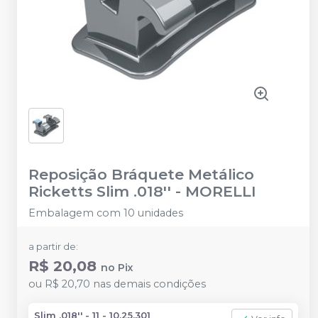
Reposição Bráquete Metálico
Ricketts Slim .018''
-
MORELLI
Embalagem com 10 unidades
a partir de:
R$ 20,08
no
Pix
ou
R$ 20,70
nas demais condições
Slim .018'' - 11 - 10.25.301