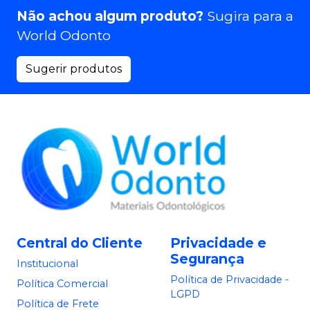
Não achou algum produto?
Sugira para a
World Odonto
Sugerir produtos
Central do Cliente
Privacidade e
Segurança
Institucional
Política de Privacidade -
Política Comercial
LGPD
Política de Frete