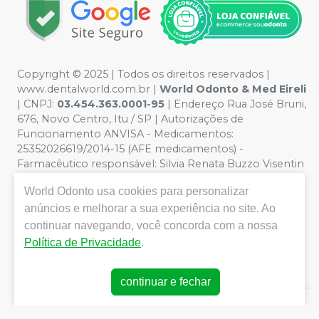
Copyright © 2025 | Todos os direitos reservados |
www.dentalworld.com.br |
World Odonto & Med Eireli
| CNPJ:
03.454.363.0001-95
| Endereço Rua José Bruni,
676, Novo Centro, Itu / SP | Autorizações de
Funcionamento ANVISA - Medicamentos:
25352026619/2014-15 (AFE medicamentos) -
Farmacêutico responsável: Silvia Renata Buzzo Visentin
Catozzi - CRF/SP 24.419 | Política de Privacidade e
World Odonto
usa cookies para personalizar
Segurança - Fotos meramente ilustrativas - Os preços e
condições da loja virtual estão sujeitos a alterações. Em
anúncios e melhorar a sua experiência no site. Ao
caso de divergência de preços no site, o valor válido é o
continuar navegando, você concorda com a nossa
do Carrinho de Compra. Não vendemos por atacado,
Política de Privacidade
.
por isso nos reservamos o direito de não atender
compras de grandes volumes pelo site.
continuar e fechar
E-commerce produzido por
Sou Odonto Ecommerce
.