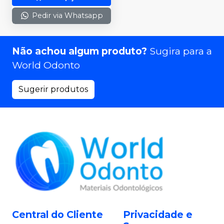
Pedir via Whatsapp
Não achou algum produto?
Sugira para a
World Odonto
Sugerir produtos
Central do Cliente
Privacidade e