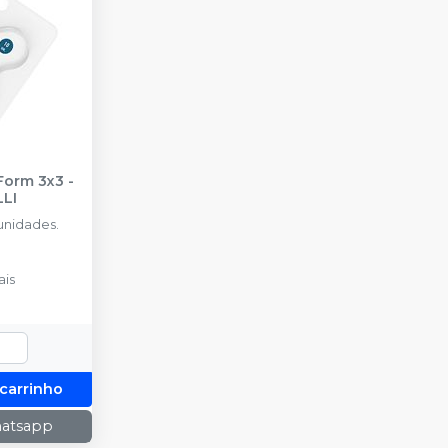
orm 3x3 -
LI
nidades.
is
 carrinho
hatsapp