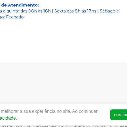
o de Atendimento
:
 à quinta das 08h às 18h | Sexta das 8h ás 17hs | Sábado e
o: Fechado
dentalworld.com.br |
World Odonto & Med Eireli
| CNPJ:
03.4
melhorar a sua experiência no site. Ao continuar
SA - Medicamentos: 25352026619/2014-15 (AFE medicamentos) -
contin
vacidade
.
ança - Fotos meramente ilustrativas - Os preços e condições da 
arrinho de Compra. Não vendemos por atacado, por isso nos re