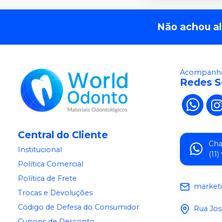
Não achou a
Acompanhe
Redes S
Central do Cliente
Ch
Institucional
(11
Política Comercial
Política de Frete
market
Trocas e Devoluções
Código de Defesa do Consumidor
Rua Jos
Cupons de Desconto