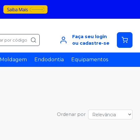
Faça seu login
ar por código
ou cadastre-se
Moldagem
Endodontia
Equipamentos
Ordenar por