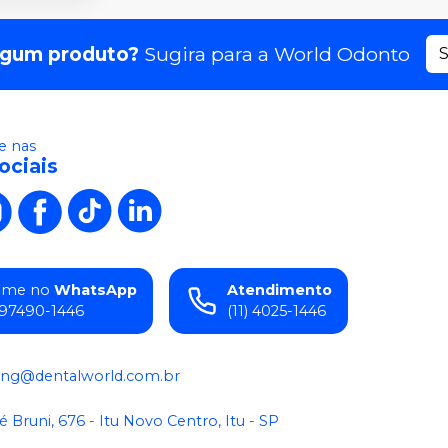
lgum produto?
Sugira para a
World Odonto
S
 nas
ociais
ame no
WhatsApp
Atendimento
) 97490-1446
(11) 4025-1446
ing@dentalworld.com.br
é Bruni, 676 - Itu Novo Centro, Itu - SP