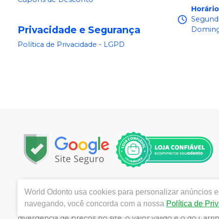
Horári
Segunda
Privacidade e Segurança
Doming
Política de Privacidade - LGPD
Copyright © 2025 | Todos os direitos reservados | www.
World Odonto
usa cookies para personalizar anúncios e 
Centro, Itu / SP | Autorizações de Funcionamento ANVI
navegando, você concorda com a nossa
Política de Pri
Catozzi - CRF/SP 24.419 | Política de Privacidade e Segur
divergência de preços no site, o valor válido é o do C