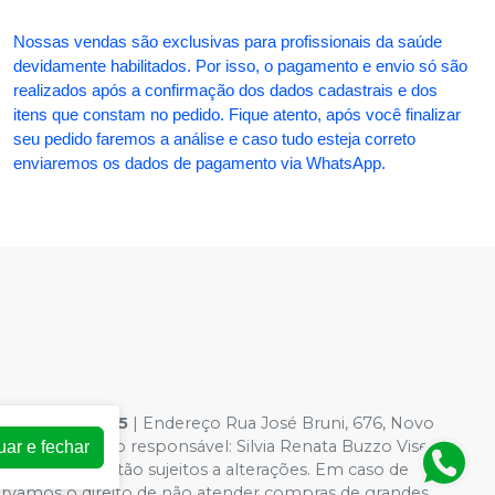
Nossas vendas são exclusivas para profissionais da saúde
devidamente habilitados. Por isso, o pagamento e envio só são
realizados após a confirmação dos dados cadastrais e dos
itens que constam no pedido. Fique atento, após você finalizar
seu pedido faremos a análise e caso tudo esteja correto
enviaremos os dados de pagamento via WhatsApp.
54.363.0001-95
| Endereço Rua José Bruni, 676, Novo
 Farmacêutico responsável: Silvia Renata Buzzo Visentin
uar e fechar
loja virtual estão sujeitos a alterações. Em caso de
servamos o direito de não atender compras de grandes