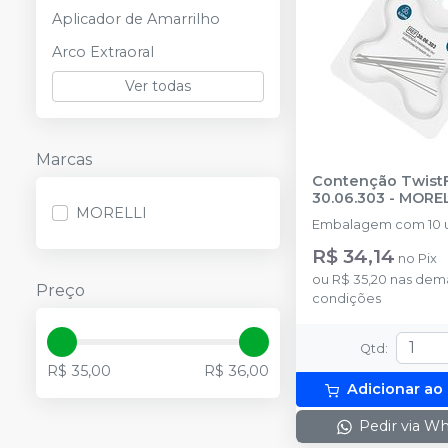
Aplicador de Amarrilho
Arco Extraoral
Ver todas
Marcas
Contenção TwistF
30.06.303
-
MOREL
MORELLI
Embalagem com 10 u
R$ 34,14
no
Pix
ou
R$ 35,20
nas dema
Preço
condições
Qtd
:
R$ 35,00
R$ 36,00
Adicionar ao
Pedir via W