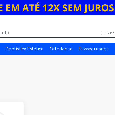
Busc
Dentística Estética
Ortodontia
Biossegurança