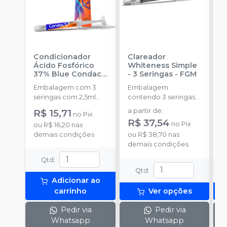
Condicionador
Clareador
R
Ácido Fosfórico
Whiteness Simple
X
37% Blue Condac
-
- 3 Seringas
-
FGM
E
FGM
Embalagem com 3
Embalagem
s
seringas com 2,5ml
contendo 3 seringas
a
cada uma e 3
com 3g de gel cada
R$ 15,71
a partir de
:
no
Pix
ponteiras para
uma.
R$ 37,54
no
Pix
ou
R$ 16,20
nas
aplicação.
o
demais condições
ou
R$ 38,70
nas
d
demais condições
Qtd
:
Qtd
:
Adicionar ao
carrinho
Ver opções
Pedir via
Pedir via
Whatsapp
Whatsapp