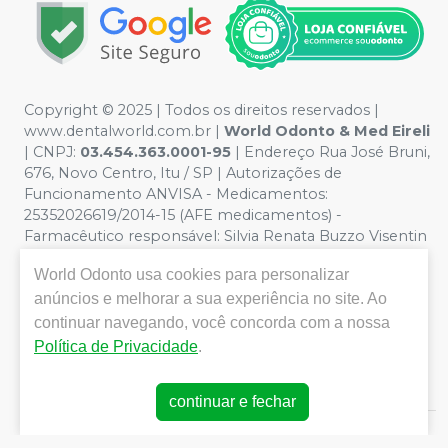
Copyright © 2025 | Todos os direitos reservados |
www.dentalworld.com.br |
World Odonto & Med Eireli
| CNPJ:
03.454.363.0001-95
| Endereço Rua José Bruni,
676, Novo Centro, Itu / SP | Autorizações de
Funcionamento ANVISA - Medicamentos:
25352026619/2014-15 (AFE medicamentos) -
Farmacêutico responsável: Silvia Renata Buzzo Visentin
Catozzi - CRF/SP 24.419 | Política de Privacidade e
World Odonto
usa cookies para personalizar
Segurança - Fotos meramente ilustrativas - Os preços e
condições da loja virtual estão sujeitos a alterações. Em
anúncios e melhorar a sua experiência no site. Ao
caso de divergência de preços no site, o valor válido é o
continuar navegando, você concorda com a nossa
do Carrinho de Compra. Não vendemos por atacado,
Política de Privacidade
.
por isso nos reservamos o direito de não atender
compras de grandes volumes pelo site.
continuar e fechar
E-commerce produzido por
Sou Odonto Ecommerce
.