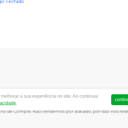
o: Fechado
dentalworld.com.br |
World Odonto & Med Eireli
| CNPJ:
03.4
melhorar a sua experiência no site. Ao continuar
SA - Medicamentos: 25352026619/2014-15 (AFE medicamentos) -
contin
vacidade
.
ança - Fotos meramente ilustrativas - Os preços e condições da 
arrinho de Compra. Não vendemos por atacado, por isso nos re