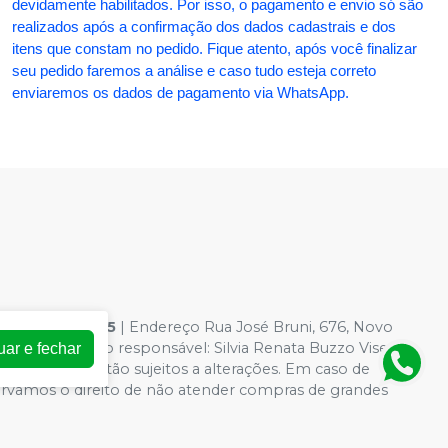
devidamente habilitados. Por isso, o pagamento e envio só são
realizados após a confirmação dos dados cadastrais e dos
itens que constam no pedido. Fique atento, após você finalizar
seu pedido faremos a análise e caso tudo esteja correto
enviaremos os dados de pagamento via WhatsApp.
54.363.0001-95
| Endereço Rua José Bruni, 676, Novo
 Farmacêutico responsável: Silvia Renata Buzzo Visentin
uar e fechar
loja virtual estão sujeitos a alterações. Em caso de
servamos o direito de não atender compras de grandes