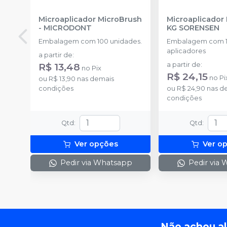
Microaplicador MicroBrush
Microaplicador
-
MICRODONT
KG SORENSEN
Embalagem com 100 unidades.
Embalagem com 
aplicadores
a partir de
:
R$ 13,48
a partir de
:
no
Pix
R$ 24,15
no
Pi
ou
R$ 13,90
nas demais
condições
ou
R$ 24,90
nas d
condições
Qtd
:
Qtd
:
Ver opções
Ver o
Pedir via Whatsapp
Pedir via
Não achou a