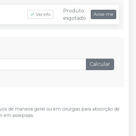
Produto
Avise-me
Ver info
esgotado
Calcular
tivos de maneira geral ou em cirurgias para absorção de
m em assepsias.