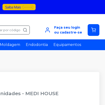
Faça seu login
ar por código
ou cadastre-se
Moldagem
Endodontia
Equipamentos
unidades
-
MEDI HOUSE