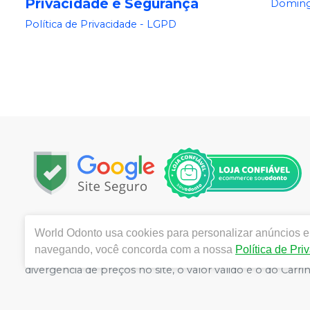
Privacidade e Segurança
Doming
Política de Privacidade - LGPD
Copyright © 2025 | Todos os direitos reservados | www.
World Odonto
usa cookies para personalizar anúncios e 
Centro, Itu / SP | Autorizações de Funcionamento ANVI
navegando, você concorda com a nossa
Política de Pri
Catozzi - CRF/SP 24.419 | Política de Privacidade e Segur
divergência de preços no site, o valor válido é o do C
volumes pelo site.