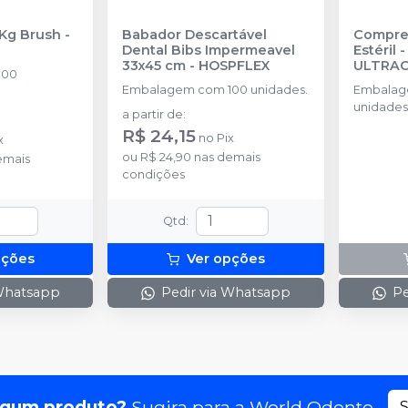
 Kg Brush
-
Babador Descartável
Compre
Dental Bibs Impermeavel
Estéril 
33x45 cm
-
HOSPFLEX
ULTRA
100
Embalagem com 100 unidades.
Embalag
unidades
a partir de
:
R$ 24,15
no
Pix
x
ou
R$ 24,90
nas demais
emais
condições
Qtd
:
pções
Ver opções
 Whatsapp
Pedir via Whatsapp
Pe
lgum produto?
Sugira para a
World Odonto
S