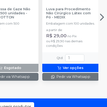
ssa de Gaze Não
Luva para Procedimento
- 500 unidades
-
Não Cirúrgico Látex com
COTTON
Pó
-
MEDIX
em com 500
Embalagem com 100 unidades.
.
a partir de
:
R$ 29,00
no
Pix
ou
R$ 29,90
nas demais
condições
Qtd
:
Esgotado
Ver opções
dir via Whatsapp
Pedir via Whatsapp
ugerir produtos