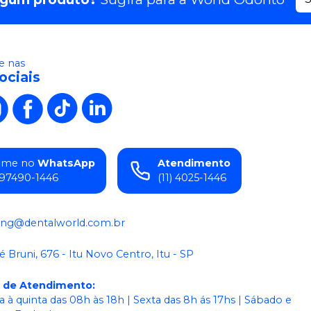
 nas
ociais
ame no
WhatsApp
Atendimento
) 97490-1446
(11) 4025-1446
ing@dentalworld.com.br
é Bruni, 676 - Itu Novo Centro, Itu - SP
o de Atendimento
:
 à quinta das 08h às 18h | Sexta das 8h ás 17hs | Sábado e