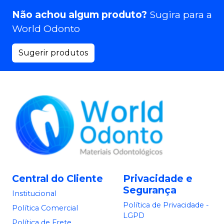
Não achou algum produto?
Sugira para a
World Odonto
Sugerir produtos
Central do Cliente
Privacidade e
Segurança
Institucional
Política de Privacidade -
Política Comercial
LGPD
Política de Frete