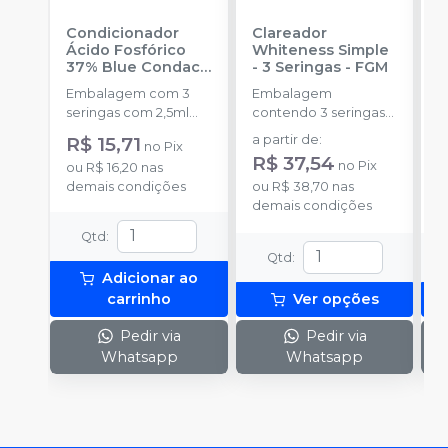
Condicionador
Clareador
R
Ácido Fosfórico
Whiteness Simple
X
37% Blue Condac
-
- 3 Seringas
-
FGM
E
FGM
Embalagem com 3
Embalagem
s
seringas com 2,5ml
contendo 3 seringas
a
cada uma e 3
com 3g de gel cada
R$ 15,71
a partir de
:
no
Pix
ponteiras para
uma.
R$ 37,54
no
Pix
ou
R$ 16,20
nas
aplicação.
o
demais condições
ou
R$ 38,70
nas
d
demais condições
Qtd
:
Qtd
:
Adicionar ao
carrinho
Ver opções
Pedir via
Pedir via
Whatsapp
Whatsapp