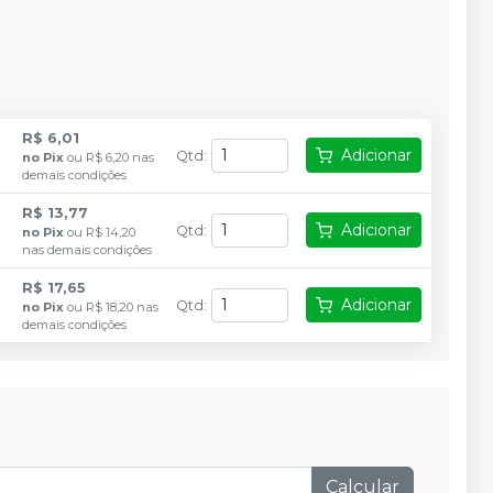
R$ 6,01
Adicionar
Qtd
:
no
Pix
ou
R$ 6,20
nas
demais condições
R$ 13,77
Adicionar
Qtd
:
no
Pix
ou
R$ 14,20
nas demais condições
R$ 17,65
Adicionar
Qtd
:
no
Pix
ou
R$ 18,20
nas
demais condições
Calcular