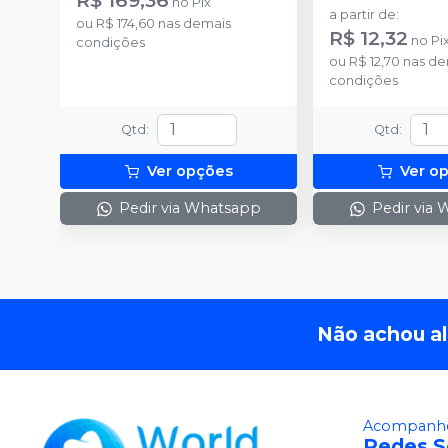
no
Pix
a partir de
:
ou
R$ 174,60
nas demais
R$ 12,32
no
Pi
condições
ou
R$ 12,70
nas de
condições
Qtd
:
Qtd
:
Ver opções
Ver o
Pedir via Whatsapp
Pedir via
Não achou a
Acompanhe
Redes S