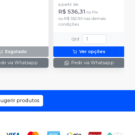
ponteiras de automistura
a partir de
:
R$ 536,31
no
Pix
ou
R$ 552,90
nas demais
condições
Qtd
:
Esgotado
Ver opções
dir via Whatsapp
Pedir via Whatsapp
ugerir produtos