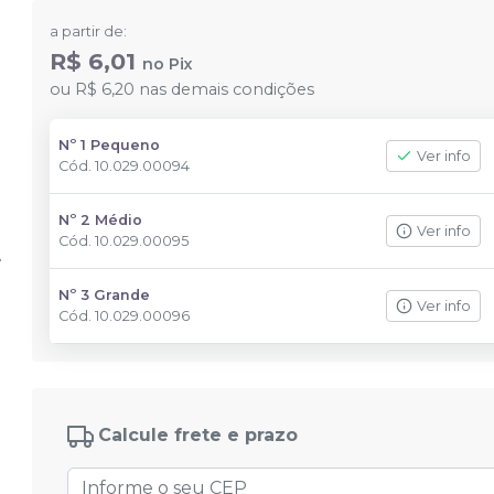
a partir de:
R$ 6,01
no
Pix
ou
R$ 6,20
nas demais condições
Nº 1 Pequeno
Ver info
Cód.
10.029.00094
Nº 2 Médio
Ver info
Cód.
10.029.00095
Nº 3 Grande
Ver info
Cód.
10.029.00096
Calcule frete e prazo