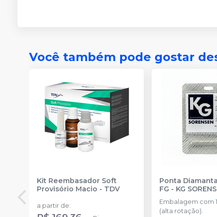
Você também pode gostar de
Kit Reembasador Soft
Ponta Diamanta
Provisório Macio
-
TDV
FG
-
KG SOREN
Embalagem com 1
a partir de
:
(alta rotação).
R$ 169,36