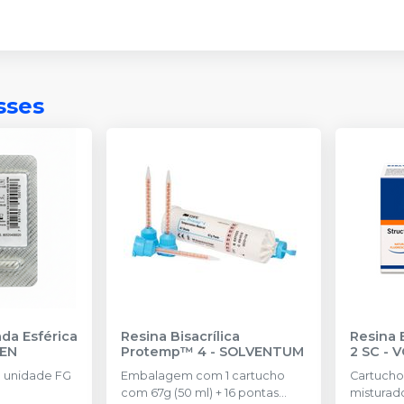
sses
da Esférica
Resina Bisacrílica
Resina B
SEN
Protemp™ 4
-
SOLVENTUM
2 SC
-
V
 unidade FG
Embalagem com 1 cartucho
Cartucho 
com 67g (50 ml) + 16 pontas
misturado