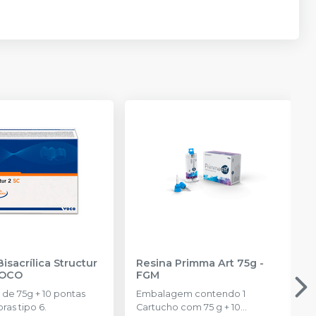
isacrílica Structur
Resina Primma Art 75g
-
OCO
FGM
de 75g + 10 pontas
Embalagem contendo 1
ras tipo 6.
Cartucho com 75 g + 10