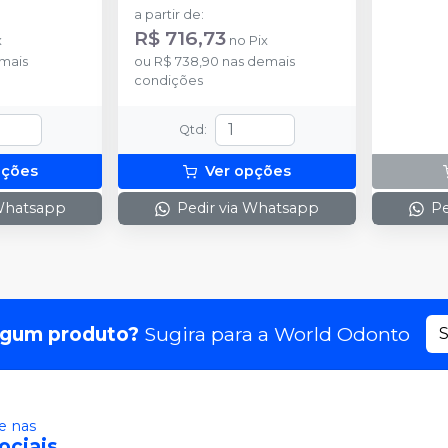
misturadoras.
a partir de
:
R$ 716,73
x
no
Pix
mais
ou
R$ 738,90
nas demais
condições
Qtd
:
pções
Ver opções
 Whatsapp
Pedir via Whatsapp
Pe
lgum produto?
Sugira para a
World Odonto
S
 nas
ociais