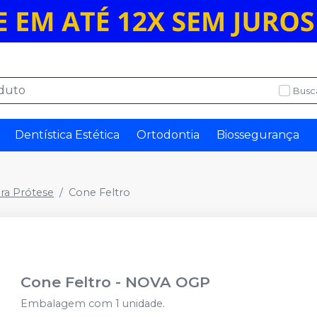
Busc
Dentística Estética
Ortodontia
Biossegurança
ra Prótese
Cone Feltro
Cone Feltro
-
NOVA OGP
Embalagem com 1 unidade.