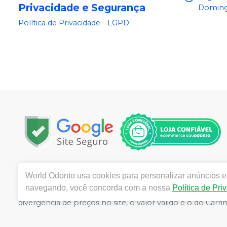
Privacidade e Segurança
Doming
Política de Privacidade - LGPD
Copyright © 2025 | Todos os direitos reservados | www.
World Odonto
usa cookies para personalizar anúncios e 
Centro, Itu / SP | Autorizações de Funcionamento ANVI
navegando, você concorda com a nossa
Política de Pri
Catozzi - CRF/SP 24.419 | Política de Privacidade e Segur
divergência de preços no site, o valor válido é o do C
volumes pelo site.