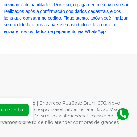
devidamente habilitados. Por isso, o pagamento e envio só são
realizados após a confirmação dos dados cadastrais e dos
itens que constam no pedido. Fique atento, após você finalizar
seu pedido faremos a análise e caso tudo esteja correto
enviaremos os dados de pagamento via WhatsApp.
54.363.0001-95
| Endereço Rua José Bruni, 676, Novo
 Farmacêutico responsável: Silvia Renata Buzzo Visentin
uar e fechar
loja virtual estão sujeitos a alterações. Em caso de
servamos o direito de não atender compras de grandes