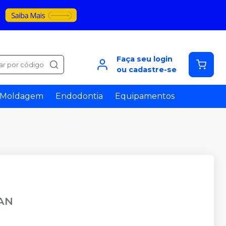
Faça seu login
ar por código
ou cadastre-se
Moldagem
Endodontia
Equipamentos
AN