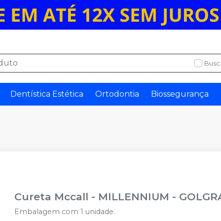
Busc
Dentística Estética
Ortodontia
Biossegurança
Cureta Mccall
-
MILLENNIUM - GOLGR
Embalagem com 1 unidade.