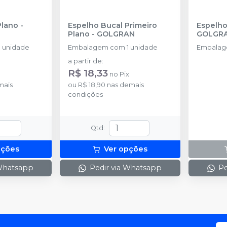
Plano
-
Espelho Bucal Primeiro
Plano
-
GOLGRAN
GOLGR
 unidade
Embalagem com 1 unidade
Embalag
a partir de
:
R$ 18,33
no
Pix
mais
ou
R$ 18,90
nas demais
condições
Qtd
:
pções
Ver opções
 Whatsapp
Pedir via Whatsapp
Pe