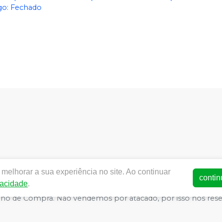
o: Fechado
dentalworld.com.br |
World Odonto & Med Eireli
| CNPJ:
03.4
melhorar a sua experiência no site. Ao continuar
SA - Medicamentos: 25352026619/2014-15 (AFE medicamentos) -
contin
vacidade
.
ança - Fotos meramente ilustrativas - Os preços e condições da 
arrinho de Compra. Não vendemos por atacado, por isso nos re