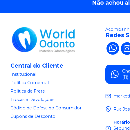
Não achou a
Acompanhe
Redes S
Central do Cliente
Ch
Institucional
(11
Política Comercial
Política de Frete
market
Trocas e Devoluções
Código de Defesa do Consumidor
Rua Jos
Cupons de Desconto
Horári
Segunda