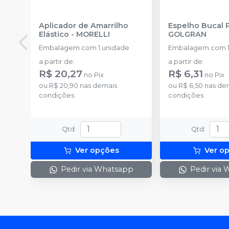
Aplicador de Amarrilho
Espelho Bucal 
Elástico
-
MORELLI
GOLGRAN
Embalagem com 1 unidade
Embalagem com 1
a partir de
:
a partir de
:
R$ 20,27
R$ 6,31
no
Pix
no
Pix
ou
R$ 20,90
nas demais
ou
R$ 6,50
nas de
condições
condições
Qtd
:
Qtd
:
Ver opções
Ver o
Pedir via Whatsapp
Pedir via