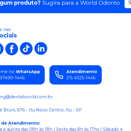
lgum produto?
Sugira para a
World Odonto
S
 nas
ociais
ame no
WhatsApp
Atendimento
) 97490-1446
(11) 4025-1446
ing@dentalworld.com.br
é Bruni, 676 - Itu Novo Centro, Itu - SP
o de Atendimento
:
 à quinta das 08h às 18h | Sexta das 8h ás 17hs | Sábado e