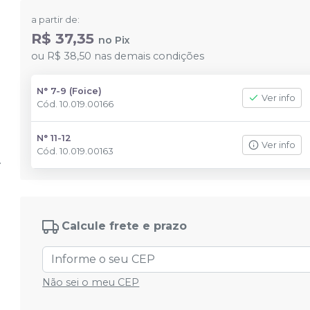
a partir de:
R$ 37,35
no
Pix
ou
R$ 38,50
nas demais condições
N° 7-9 (Foice)
Ver info
Cód.
10.019.00166
N° 11-12
Ver info
Cód.
10.019.00163
Calcule frete e prazo
Não sei o meu CEP