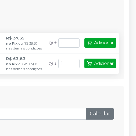
R$ 37,35
Adicionar
Qtd
:
no
Pix
ou
R$ 38,50
nas demais condições
R$ 63,83
Adicionar
Qtd
:
no
Pix
ou
R$ 65,80
nas demais condições
Calcular