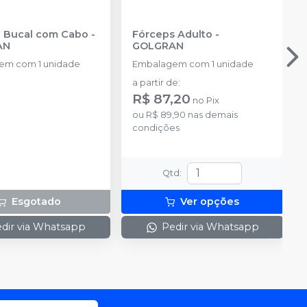
Espelho Bucal com Cabo
-
Fórceps Adulto
-
AN
GOLGRAN
em com 1 unidade
Embalagem com 1 unidade
a partir de
:
R$ 87,20
no
Pix
ou
R$ 89,90
nas demais
condições
Qtd
:
Esgotado
Ver opções
dir via Whatsapp
Pedir via Whatsapp