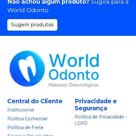
Não achou algum produto?
Sugira para a
World Odonto
Sugerir produtos
Central do Cliente
Privacidade e
Segurança
Institucional
Política de Privacidade -
Política Comercial
LGPD
Política de Frete