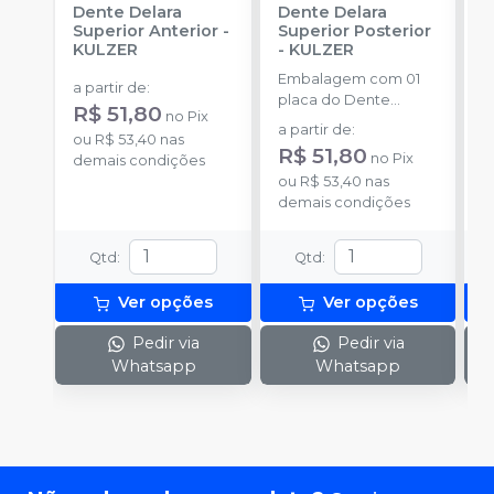
Dente Delara
Dente Delara
D
Superior Anterior
-
Superior Posterior
I
KULZER
-
KULZER
K
Embalagem com 01
E
a partir de
:
placa do Dente
p
R$ 51,80
no
Pix
Delara Kulzer.
D
a partir de
:
a
ou
R$ 53,40
nas
R$ 51,80
R
no
Pix
demais condições
ou
R$ 53,40
nas
o
demais condições
d
Qtd
:
Qtd
:
Ver opções
Ver opções
Pedir via
Pedir via
Whatsapp
Whatsapp