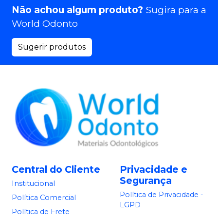
Não achou algum produto?
Sugira para a
World Odonto
Sugerir produtos
Central do Cliente
Privacidade e
Segurança
Institucional
Política de Privacidade -
Política Comercial
LGPD
Política de Frete