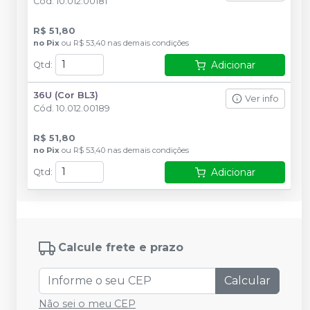
Cód.
10.012.00181
R$ 51,80
no
Pix
ou
R$ 53,40
nas demais condições
Adicionar
Qtd
:
36U (Cor BL3)
Ver info
Cód.
10.012.00189
R$ 51,80
no
Pix
ou
R$ 53,40
nas demais condições
Adicionar
Qtd
:
Calcule frete e prazo
Calcular
Não sei o meu CEP