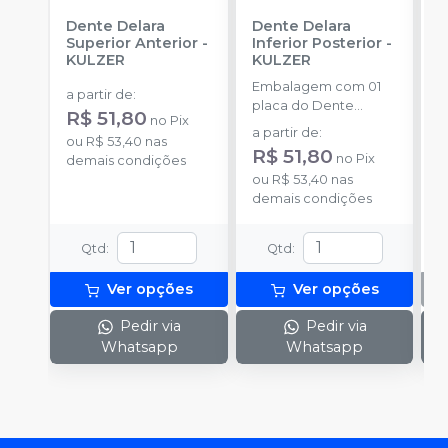
Dente Delara
Dente Delara
K
Superior Anterior
-
Inferior Posterior
-
P
KULZER
KULZER
1
Embalagem com 01
K
a partir de
:
placa do Dente
1
R$ 51,80
no
Pix
Delara Kulzer.
d
a partir de
:
ou
R$ 53,40
nas
p
R$ 51,80
no
Pix
demais condições
ou
R$ 53,40
nas
demais condições
Qtd
:
Qtd
:
Ver opções
Ver opções
Pedir via
Pedir via
Whatsapp
Whatsapp