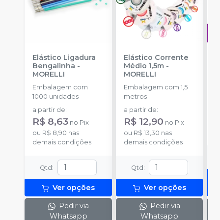
Elástico Ligadura
Elástico Corrente
A
Bengalinha
-
Médio 1,5m
-
O
MORELLI
MORELLI
T
-
Embalagem com
Embalagem com 1,5
E
1000 unidades
metros
S
a partir de
:
a partir de
:
R
R$ 8,63
R$ 12,90
no
Pix
no
Pix
o
ou
R$ 8,90
nas
ou
R$ 13,30
nas
d
demais condições
demais condições
Qtd
:
Qtd
:
Ver opções
Ver opções
Pedir via
Pedir via
Whatsapp
Whatsapp