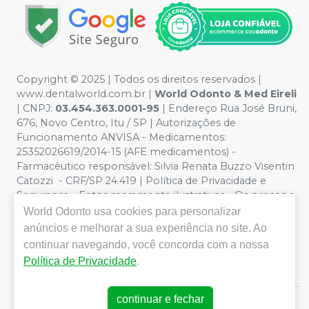
Copyright © 2025 | Todos os direitos reservados |
www.dentalworld.com.br |
World Odonto & Med Eireli
| CNPJ:
03.454.363.0001-95
| Endereço Rua José Bruni,
676, Novo Centro, Itu / SP | Autorizações de
Funcionamento ANVISA - Medicamentos:
25352026619/2014-15 (AFE medicamentos) -
Farmacêutico responsável: Silvia Renata Buzzo Visentin
Catozzi - CRF/SP 24.419 | Política de Privacidade e
Segurança - Fotos meramente ilustrativas - Os preços e
condições da loja virtual estão sujeitos a alterações. Em
World Odonto
usa cookies para personalizar
caso de divergência de preços no site, o valor válido é o
anúncios e melhorar a sua experiência no site. Ao
do Carrinho de Compra. Não vendemos por atacado,
continuar navegando, você concorda com a nossa
por isso nos reservamos o direito de não atender
Política de Privacidade
.
compras de grandes volumes pelo site.
continuar e fechar
E-commerce produzido por
Sou Odonto Ecommerce
.