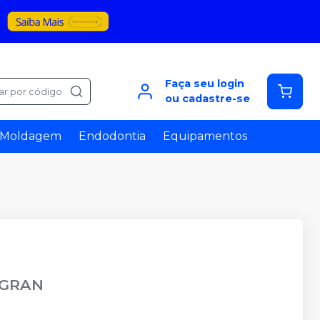
Faça seu login
ar por código
ou cadastre-se
Moldagem
Endodontia
Equipamentos
LGRAN