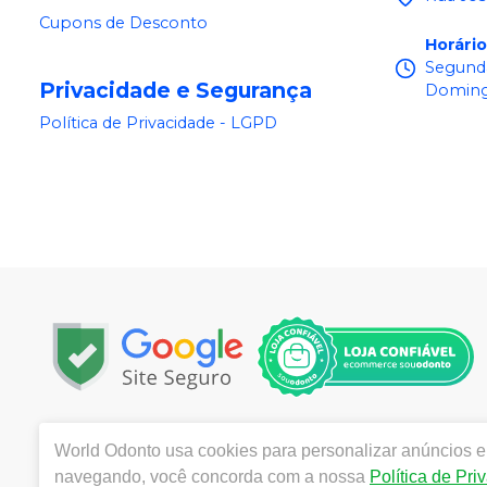
Cupons de Desconto
Horári
Segunda
Privacidade e Segurança
Doming
Política de Privacidade - LGPD
Copyright © 2025 | Todos os direitos reservados | www.
World Odonto
usa cookies para personalizar anúncios e 
Centro, Itu / SP | Autorizações de Funcionamento ANVI
navegando, você concorda com a nossa
Política de Pri
Catozzi - CRF/SP 24.419 | Política de Privacidade e Segur