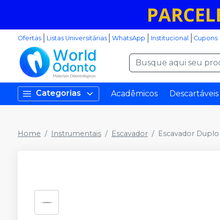
Ofertas
Listas Universitárias
WhatsApp
Institucional
Cupons
Categorias
Acadêmicos
Descartáveis
Home
Instrumentais
Escavador
Escavador Duplo