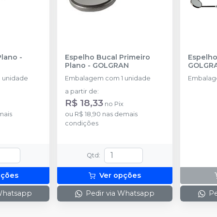
Plano
-
Espelho Bucal Primeiro
Plano
-
GOLGRAN
GOLGR
 unidade
Embalagem com 1 unidade
Embalag
a partir de
:
R$ 18,33
no
Pix
mais
ou
R$ 18,90
nas demais
condições
Qtd
:
pções
Ver opções
 Whatsapp
Pedir via Whatsapp
Pe