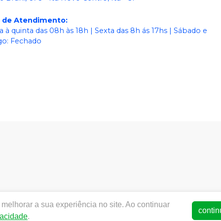
o de Atendimento
:
 à quinta das 08h às 18h | Sexta das 8h ás 17hs | Sábado e
o: Fechado
dentalworld.com.br |
World Odonto & Med Eireli
| CNPJ:
03.4
melhorar a sua experiência no site. Ao continuar
SA - Medicamentos: 25352026619/2014-15 (AFE medicamentos) -
contin
vacidade
.
ança - Fotos meramente ilustrativas - Os preços e condições da 