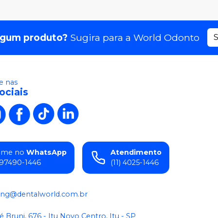
lgum produto?
Sugira para a
World Odonto
S
 nas
ociais
ame no
WhatsApp
Atendimento
) 97490-1446
(11) 4025-1446
ing@dentalworld.com.br
é Bruni, 676 - Itu Novo Centro, Itu - SP