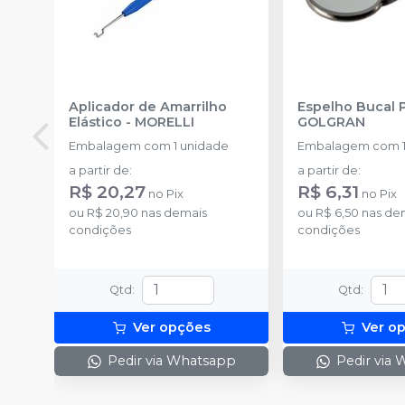
Aplicador de Amarrilho
Espelho Bucal 
Elástico
-
MORELLI
GOLGRAN
Embalagem com 1 unidade
Embalagem com 1
a partir de
:
a partir de
:
R$ 20,27
R$ 6,31
no
Pix
no
Pix
ou
R$ 20,90
nas demais
ou
R$ 6,50
nas de
condições
condições
Qtd
:
Qtd
:
Ver opções
Ver o
Pedir via Whatsapp
Pedir via