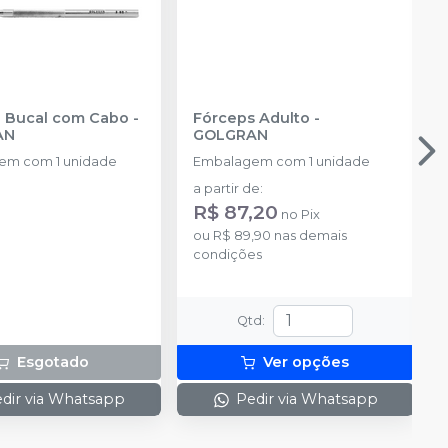
Espelho Bucal com Cabo
-
Fórceps Adulto
-
AN
GOLGRAN
em com 1 unidade
Embalagem com 1 unidade
a partir de
:
R$ 87,20
no
Pix
ou
R$ 89,90
nas demais
condições
Qtd
:
Esgotado
Ver opções
dir via Whatsapp
Pedir via Whatsapp