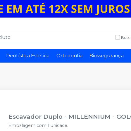
Busc
Dentística Estética
Ortodontia
Biossegurança
Escavador Duplo
-
MILLENNIUM - GO
Embalagem com 1 unidade.