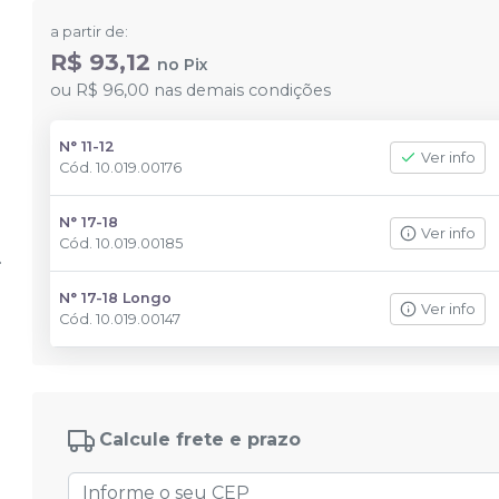
a partir de:
R$ 93,12
no
Pix
ou
R$ 96,00
nas demais condições
N° 11-12
Ver info
Cód.
10.019.00176
N° 17-18
Ver info
Cód.
10.019.00185
N° 17-18 Longo
Ver info
Cód.
10.019.00147
Calcule frete e prazo