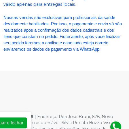
válido apenas para entregas locais.
Nossas vendas são exclusivas para profissionais da saúde
devidamente habilitados. Por isso, o pagamento e envio só são
realizados após a confirmação dos dados cadastrais e dos
itens que constam no pedido. Fique atento, após você finalizar
seu pedido faremos a análise e caso tudo esteja correto
enviaremos os dados de pagamento via WhatsApp.
54.363.0001-95
| Endereço Rua José Bruni, 676, Novo
 Farmacêutico responsável: Silvia Renata Buzzo Visentin
uar e fechar
loja virtual estão sujeitos a alterações. Em caso de