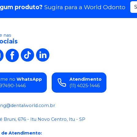
lgum produto?
Sugira para a
World Odonto
S
 nas
ociais
ame no
WhatsApp
Atendimento
) 97490-1446
(11) 4025-1446
ing@dentalworld.com.br
é Bruni, 676 - Itu Novo Centro, Itu - SP
o de Atendimento
: