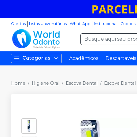
Ofertas
Listas Universitárias
WhatsApp
Institucional
Cupons
Categorias
Acadêmicos
Descartáveis
Home
Higiene Oral
Escova Dental
Escova Dental 