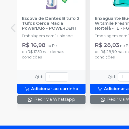
Escova de Dentes Bitufo 2
Enxaguante Bu
Tufos Cerda Macia
Witsmile Fresh
PowerDuo
-
POWERDENT
Hortelâ - 1L
-
F
Embalagem com 1 unidade
Embalagem com 1 
R$ 16,98
R$ 28,03
no
Pix
no
P
ou
R$ 17,50
nas demais
ou
R$ 28,90
nas d
condições
condições
Qtd
:
Qtd
:
Adicionar ao carrinho
Adicionar a
Pedir via Whatsapp
Pedir via