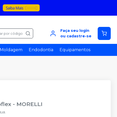
Faça seu login
ar por código
ou cadastre-se
Moldagem
Endodontia
Equipamentos
flex
-
MORELLI
ua.