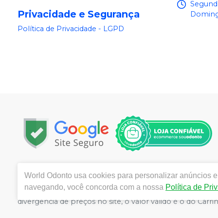
Segunda
Privacidade e Segurança
Doming
Política de Privacidade - LGPD
Copyright © 2025 | Todos os direitos reservados | www.
World Odonto
usa cookies para personalizar anúncios e 
Centro, Itu / SP | Autorizações de Funcionamento ANVI
navegando, você concorda com a nossa
Política de Pri
Catozzi - CRF/SP 24.419 | Política de Privacidade e Segur
divergência de preços no site, o valor válido é o do C
volumes pelo site.