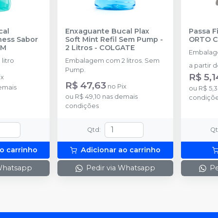
cal
Enxaguante Bucal Plax
Passa F
ness Sabor
Soft Mint Refil Sem Pump -
ORTO 
GM
2 Litros
-
COLGATE
Embalag
litro
Embalagem com 2 litros. Sem
a partir 
Pump.
R$ 5,1
ix
R$ 47,63
no
Pix
emais
ou
R$ 5,
ou
R$ 49,10
nas demais
condiçõ
condições
Qtd
:
Q
o carrinho
Adicionar ao carrinho
 Whatsapp
Pedir via Whatsapp
Pe