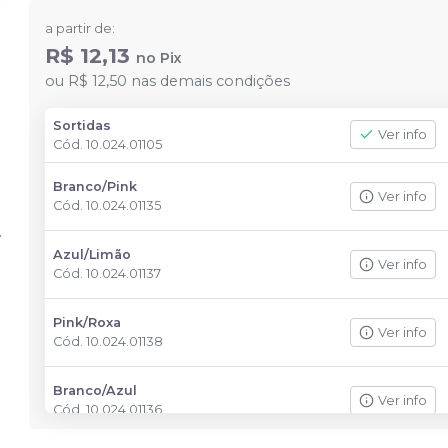
a partir de:
R$ 12,13
no
Pix
ou
R$ 12,50
nas demais condições
Sortidas
Ver info
Cód.
10.024.01105
Branco/Pink
Ver info
Cód.
10.024.01135
Azul/Limão
Ver info
Cód.
10.024.01137
Pink/Roxa
Ver info
Cód.
10.024.01138
Branco/Azul
Ver info
Cód.
10.024.01136