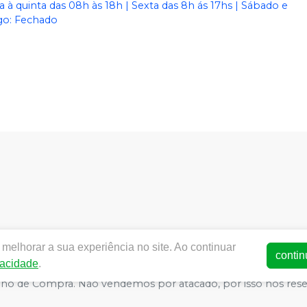
 à quinta das 08h às 18h | Sexta das 8h ás 17hs | Sábado e
o: Fechado
dentalworld.com.br |
World Odonto & Med Eireli
| CNPJ:
03.4
melhorar a sua experiência no site. Ao continuar
SA - Medicamentos: 25352026619/2014-15 (AFE medicamentos) -
contin
vacidade
.
ança - Fotos meramente ilustrativas - Os preços e condições da 
arrinho de Compra. Não vendemos por atacado, por isso nos re