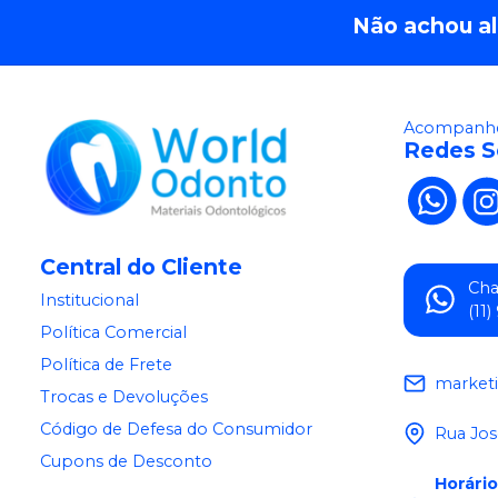
Não achou a
Acompanhe
Redes S
Central do Cliente
Ch
Institucional
(11
Política Comercial
Política de Frete
market
Trocas e Devoluções
Código de Defesa do Consumidor
Rua Jos
Cupons de Desconto
Horári