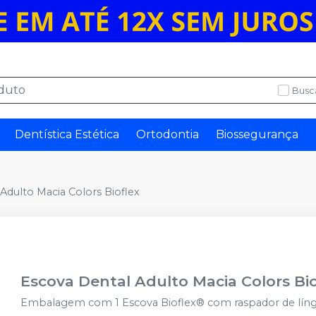
Busc
Dentística Estética
Ortodontia
Biossegurança
Adulto Macia Colors Bioflex
Escova Dental Adulto Macia Colors Bio
Embalagem com 1 Escova Bioflex® com raspador de líng