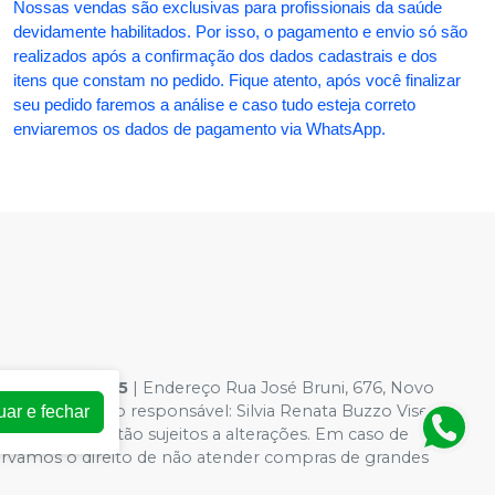
Nossas vendas são exclusivas para profissionais da saúde
devidamente habilitados. Por isso, o pagamento e envio só são
realizados após a confirmação dos dados cadastrais e dos
itens que constam no pedido. Fique atento, após você finalizar
seu pedido faremos a análise e caso tudo esteja correto
enviaremos os dados de pagamento via WhatsApp.
54.363.0001-95
| Endereço Rua José Bruni, 676, Novo
 Farmacêutico responsável: Silvia Renata Buzzo Visentin
uar e fechar
loja virtual estão sujeitos a alterações. Em caso de
servamos o direito de não atender compras de grandes