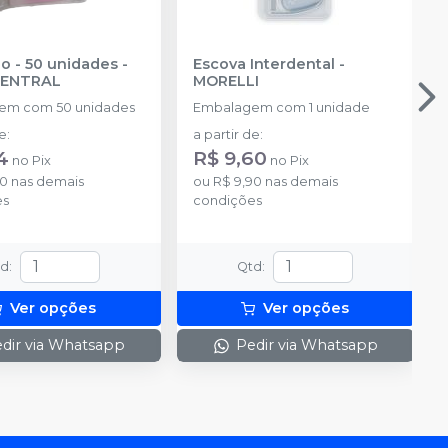
io - 50 unidades
-
Escova Interdental
-
CENTRAL
MORELLI
em com 50 unidades
Embalagem com 1 unidade
de
:
a partir de
:
4
R$ 9,60
no
Pix
no
Pix
30
nas demais
ou
R$ 9,90
nas demais
es
condições
td
:
Qtd
:
Ver opções
Ver opções
dir via Whatsapp
Pedir via Whatsapp