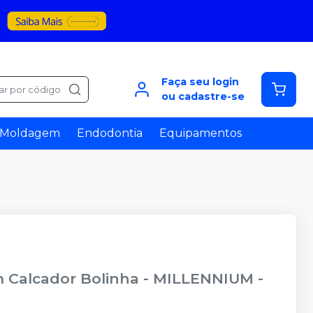
Faça seu login
ar por código
ou cadastre-se
Moldagem
Endodontia
Equipamentos
m Calcador Bolinha
-
MILLENNIUM -