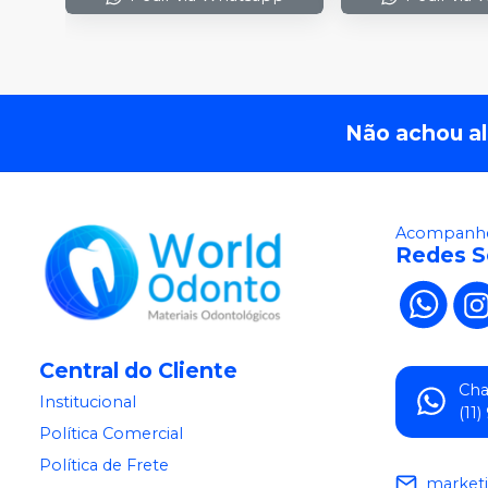
Não achou a
Acompanhe
Redes S
Central do Cliente
Ch
Institucional
(11
Política Comercial
Política de Frete
market