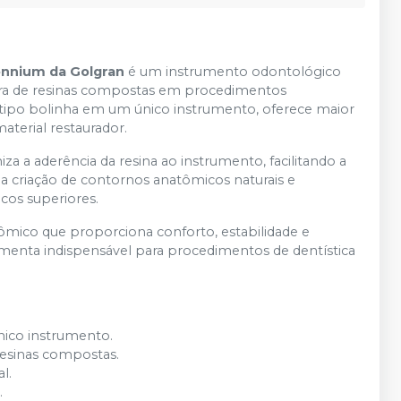
lennium da Golgran
é um instrumento odontológico
ura de resinas compostas em procedimentos
tipo bolinha em um único instrumento, oferece maior
aterial restaurador.
za a aderência da resina ao instrumento, facilitando a
a criação de contornos anatômicos naturais e
cos superiores.
nômico que proporciona conforto, estabilidade e
amenta indispensável para procedimentos de dentística
nico instrumento.
resinas compostas.
l.
.