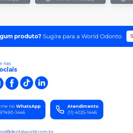
lgum produto?
Sugira para a
World Odonto
S
 nas
ociais
ame no
WhatsApp
Atendimento
) 97490-1446
(11) 4025-1446
ing@dentalworld.com.br