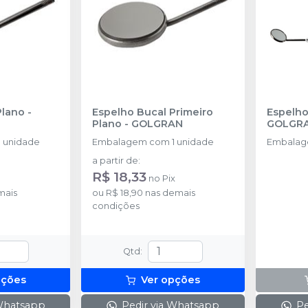
Plano
-
Espelho Bucal Primeiro
Plano
-
GOLGRAN
GOLGR
 unidade
Embalagem com 1 unidade
Embalag
a partir de
:
R$ 18,33
no
Pix
mais
ou
R$ 18,90
nas demais
condições
Qtd
:
pções
Ver opções
 Whatsapp
Pedir via Whatsapp
Pe