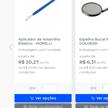
Aplicador de Amarrilho
Espelho Bucal 
Elástico
-
MORELLI
GOLGRAN
Embalagem com 1 unidade
Embalagem com 1
a partir de
:
a partir de
:
R$ 20,27
R$ 6,31
no
Pix
no
Pix
ou
R$ 20,90
nas demais
ou
R$ 6,50
nas de
condições
condições
Qtd
:
Qtd
:
Ver opções
Ver o
Pedir via Whatsapp
Pedir via