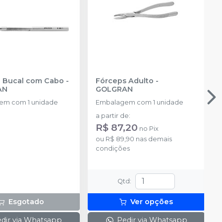
Espelho Bucal com Cabo
-
Fórceps Adulto
-
AN
GOLGRAN
em com 1 unidade
Embalagem com 1 unidade
a partir de
:
R$ 87,20
no
Pix
ou
R$ 89,90
nas demais
condições
Qtd
:
Esgotado
Ver opções
dir via Whatsapp
Pedir via Whatsapp