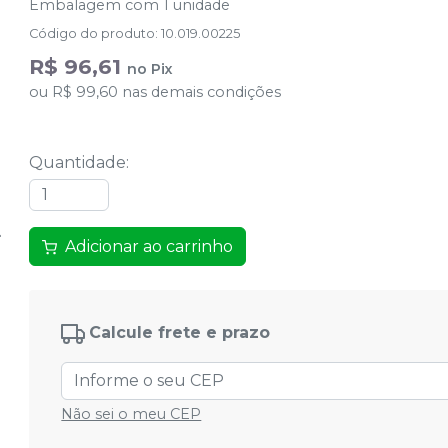
Embalagem com 1 unidade
Código do produto
:
10.019.00225
R$ 96,61
no
Pix
ou
R$ 99,60
nas demais condições
Quantidade
:
Adicionar ao carrinho
Calcule frete e prazo
Não sei o meu CEP