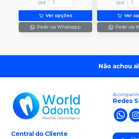
Qtd
:
Qtd
:
Ver opções
Ver o
Pedir via Whatsapp
Pedir via
Não achou a
Acompanhe
Redes S
Central do Cliente