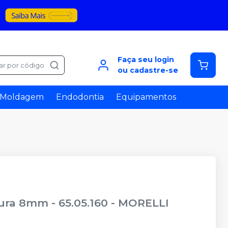
Faça seu login
ar por código
ou cadastre-se
Moldagem
Endodontia
Equipamentos
ura 8mm - 65.05.160
-
MORELLI