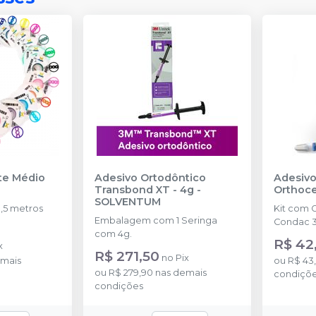
nte Médio
Adesivo Ortodôntico
Adesivo
Transbond XT - 4g
-
Orthoc
SOLVENTUM
,5 metros
Kit com 
Embalagem com 1 Seringa
Condac 3
com 4g.
R$ 42
x
R$ 271,50
no
Pix
mais
ou
R$ 43
ou
R$ 279,90
nas demais
condiçõ
condições