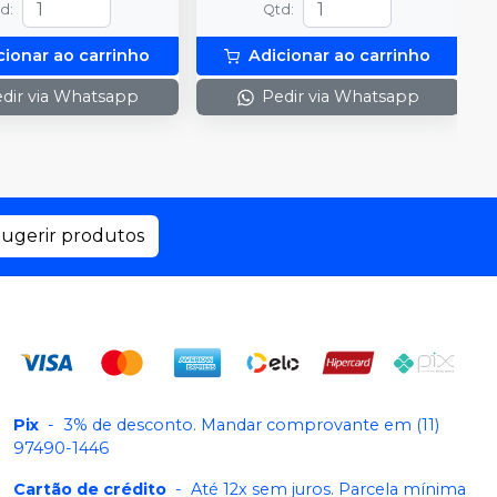
td
:
Qtd
:
cionar ao carrinho
Adicionar ao carrinho
dir via Whatsapp
Pedir via Whatsapp
ugerir produtos
Pix
-
3% de desconto. Mandar comprovante em (11)
97490-1446
Cartão de crédito
-
Até 12x sem juros. Parcela mínima