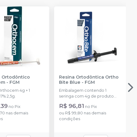
 Ortodôntico
Resina Ortodôntica Ortho
em
-
FGM
Bite Blue
-
FGM
Orthocem 4g + 1
Embalagem contendo 1
7% 2,5g.
seringa com 4g de produto
disponível na cor azul.
,39
R$ 96,81
no
Pix
no
Pix
,70
nas demais
ou
R$ 99,80
nas demais
es
condições