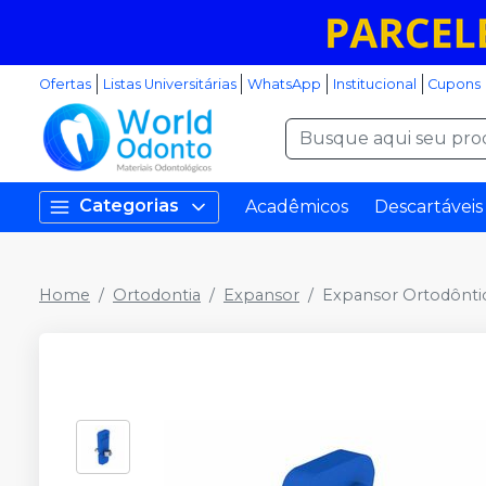
Ofertas
Listas Universitárias
WhatsApp
Institucional
Cupons
Categorias
Acadêmicos
Descartáveis
Home
Ortodontia
Expansor
Expansor Ortodôntic