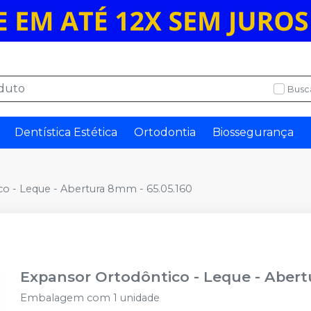
Busc
Dentística Estética
Ortodontia
Biossegurança
o - Leque - Abertura 8mm - 65.05.160
Expansor Ortodôntico - Leque - Abert
Embalagem com 1 unidade