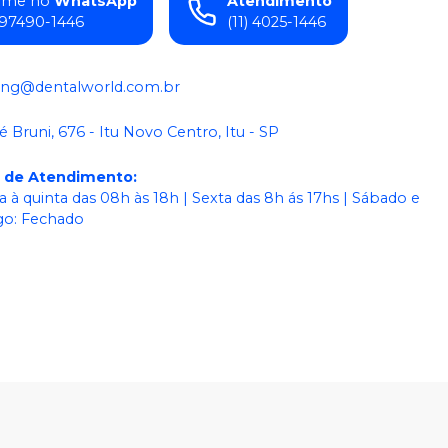
ame no
WhatsApp
Atendimento
) 97490-1446
(11) 4025-1446
ing@dentalworld.com.br
é Bruni, 676 - Itu Novo Centro, Itu - SP
o de Atendimento
:
 à quinta das 08h às 18h | Sexta das 8h ás 17hs | Sábado e
o: Fechado