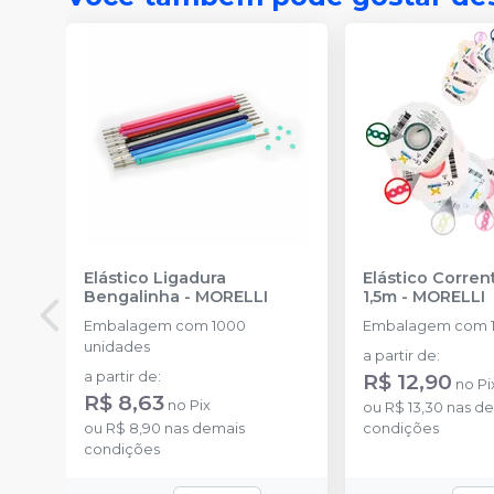
Elástico Ligadura
Elástico Corre
Bengalinha
-
MORELLI
1,5m
-
MORELLI
Embalagem com 1000
Embalagem com 1
unidades
a partir de
:
a partir de
:
R$ 12,90
no
Pi
R$ 8,63
no
Pix
ou
R$ 13,30
nas de
ou
R$ 8,90
nas demais
condições
condições