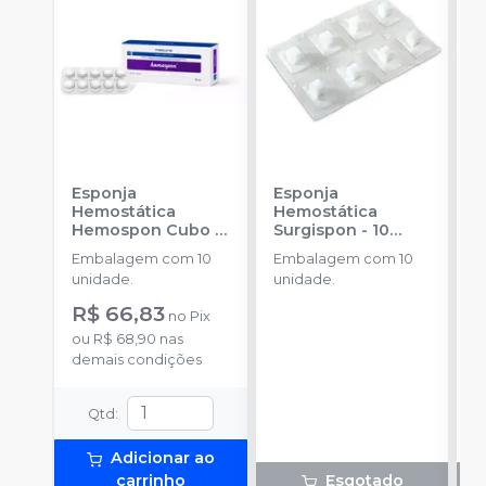
Esponja
Esponja
F
Hemostática
Hemostática
N
Hemospon Cubo -
Surgispon - 10
3
10 unidades
-
unidades
-
AEGIS
u
Embalagem com 10
Embalagem com 10
E
MAQUIRA
S
unidade.
unidade.
u
R$ 66,83
no
Pix
ou
R$ 68,90
nas
demais condições
Qtd
:
Adicionar ao
carrinho
Esgotado