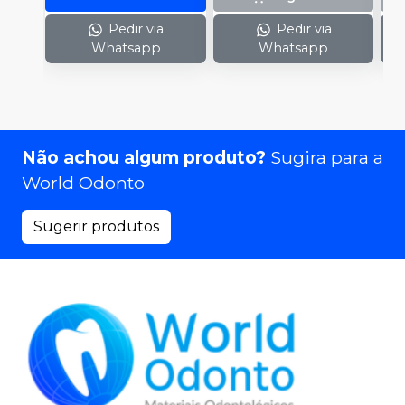
Pedir via
Pedir via
Whatsapp
Whatsapp
Não achou algum produto?
Sugira para a
World Odonto
Sugerir produtos