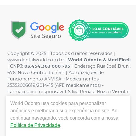
Copyright © 2025 | Todos os direitos reservados |
www.dentalworld.com.br |
World Odonto & Med Eireli
| CNPJ:
03.454.363.0001-95
| Endereço Rua José Bruni,
676, Novo Centro, Itu / SP | Autorizações de
Funcionamento ANVISA - Medicamentos:
25352026619/2014-15 (AFE medicamentos) -
Farmacêutico responsável: Silvia Renata Buzzo Visentin
Catozzi - CRF/SP 24.419 | Política de Privacidade e
World Odonto
usa cookies para personalizar
Segurança - Fotos meramente ilustrativas - Os preços e
condições da loja virtual estão sujeitos a alterações. Em
anúncios e melhorar a sua experiência no site. Ao
caso de divergência de preços no site, o valor válido é o
continuar navegando, você concorda com a nossa
do Carrinho de Compra. Não vendemos por atacado,
Política de Privacidade
.
por isso nos reservamos o direito de não atender