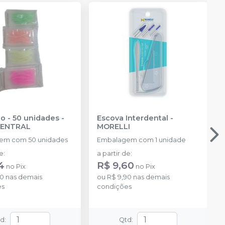
io - 50 unidades
-
Escova Interdental
-
CENTRAL
MORELLI
em com 50 unidades
Embalagem com 1 unidade
de
:
a partir de
:
4
R$ 9,60
no
Pix
no
Pix
30
nas demais
ou
R$ 9,90
nas demais
es
condições
td
:
Qtd
: