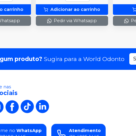
o carrinho
Adicionar ao carrinho
 Whatsapp
Pedir via Whatsapp
Pe
lgum produto?
Sugira para a
World Odonto
S
 nas
ociais
ame no
WhatsApp
Atendimento