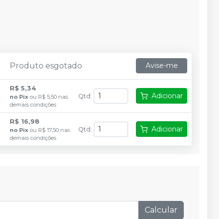
Produto esgotado
Avise-me
R$ 5,34
Adicionar
Qtd
:
no
Pix
ou
R$ 5,50
nas
demais condições
R$ 16,98
Adicionar
Qtd
:
no
Pix
ou
R$ 17,50
nas
demais condições
Calcular