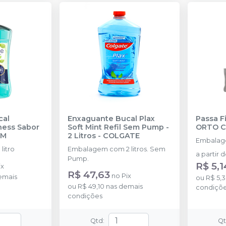
cal
Enxaguante Bucal Plax
Passa F
ness Sabor
Soft Mint Refil Sem Pump -
ORTO 
GM
2 Litros
-
COLGATE
Embalag
litro
Embalagem com 2 litros. Sem
a partir 
Pump.
R$ 5,1
ix
R$ 47,63
no
Pix
emais
ou
R$ 5,
ou
R$ 49,10
nas demais
condiçõ
condições
Qtd
:
Q