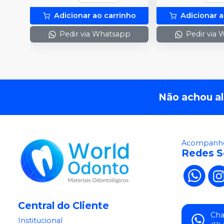
Adicionar ao carrinho
Adicionar a
Pedir via Whatsapp
Pedir via
Não achou a
Acompanhe
Redes S
Central do Cliente
Ch
Institucional