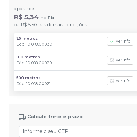
a partir de:
R$ 5,34
no
Pix
ou
R$ 5,50
nas demais condições
25 metros
Ver info
Cód.
10.018.00030
100 metros
Ver info
Cód.
10.018.00020
500 metros
Ver info
Cód.
10.018.00021
Calcule frete e prazo