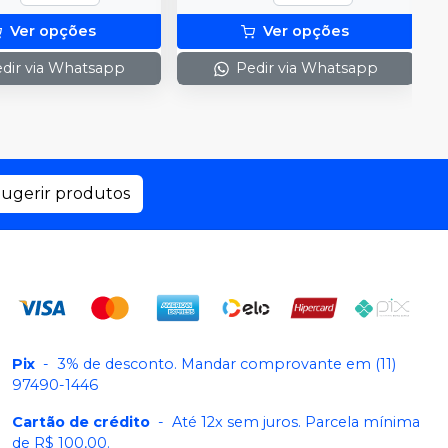
Ver opções
Ver opções
dir via Whatsapp
Pedir via Whatsapp
ugerir produtos
Pix
-
3% de desconto. Mandar comprovante em (11)
97490-1446
Cartão de crédito
-
Até 12x sem juros. Parcela mínima
de R$ 100,00.