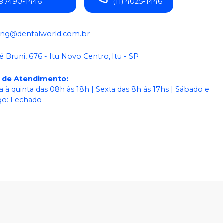
) 97490-1446
(11) 4025-1446
ing@dentalworld.com.br
é Bruni, 676 - Itu Novo Centro, Itu - SP
o de Atendimento
:
 à quinta das 08h às 18h | Sexta das 8h ás 17hs | Sábado e
o: Fechado