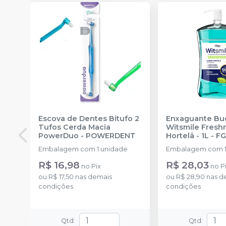
Escova de Dentes Bitufo 2
Enxaguante Bu
Tufos Cerda Macia
Witsmile Fresh
PowerDuo
-
POWERDENT
Hortelâ - 1L
-
F
Embalagem com 1 unidade
Embalagem com 1 
R$ 16,98
R$ 28,03
no
Pix
no
P
ou
R$ 17,50
nas demais
ou
R$ 28,90
nas d
condições
condições
Qtd
:
Qtd
: