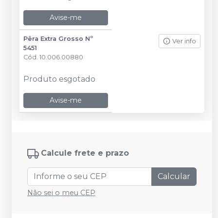
Avise-me
Pêra Extra Grosso Nº
Ver info
5451
Cód.
10.006.00880
Produto esgotado
Avise-me
Calcule frete e prazo
Calcular
Não sei o meu CEP