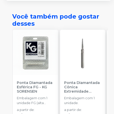
Você também pode gostar
desses
Ponta Diamantada
Ponta Diamantada
P
Esférica FG
-
KG
Cônica
I
SORENSEN
Extremidade
-
Arredondada FG
-
Embalagem com 1
Embalagem com 1
E
KG SORENSEN
unidade FG (alta
unidade.
u
rotação).
a partir de
:
a partir de
:
a