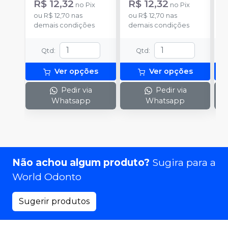
R$ 12,32
R$ 12,32
R
no
Pix
no
Pix
ou
R$ 12,70
nas
ou
R$ 12,70
nas
o
demais condições
demais condições
c
Qtd
:
Qtd
:
Ver opções
Ver opções
Pedir via
Pedir via
Whatsapp
Whatsapp
Não achou algum produto?
Sugira para a
World Odonto
Sugerir produtos