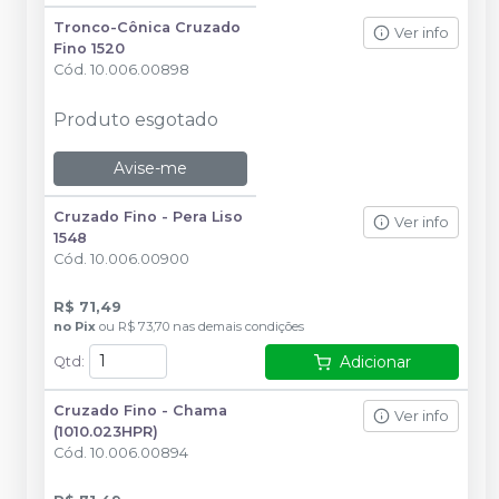
Tronco-Cônica Cruzado
Ver info
Fino 1520
Cód.
10.006.00898
Produto esgotado
Avise-me
Cruzado Fino - Pera Liso
Ver info
1548
Cód.
10.006.00900
R$ 71,49
no
Pix
ou
R$ 73,70
nas demais condições
Adicionar
Qtd
:
Cruzado Fino - Chama
Ver info
(1010.023HPR)
Cód.
10.006.00894