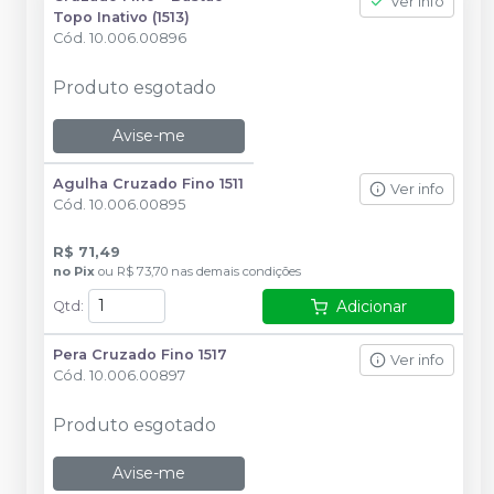
Ver info
Topo Inativo (1513)
Cód.
10.006.00896
Produto esgotado
Avise-me
Agulha Cruzado Fino 1511
Ver info
Cód.
10.006.00895
R$ 71,49
no
Pix
ou
R$ 73,70
nas demais condições
Adicionar
Qtd
:
Pera Cruzado Fino 1517
Ver info
Cód.
10.006.00897
Produto esgotado
Avise-me