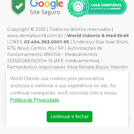
Copyright © 2025 | Todos os direitos reservados |
www.dentalworld.com.br |
World Odonto & Med Eireli
| CNPJ:
03.454.363.0001-95
| Endereço Rua José Bruni,
676, Novo Centro, Itu / SP | Autorizações de
Funcionamento ANVISA - Medicamentos:
25352026619/2014-15 (AFE medicamentos) -
Farmacêutico responsável: Silvia Renata Buzzo Visentin
Catozzi - CRF/SP 24.419 | Política de Privacidade e
World Odonto
usa cookies para personalizar
Segurança - Fotos meramente ilustrativas - Os preços e
condições da loja virtual estão sujeitos a alterações. Em
anúncios e melhorar a sua experiência no site. Ao
caso de divergência de preços no site, o valor válido é o
continuar navegando, você concorda com a nossa
do Carrinho de Compra. Não vendemos por atacado,
Política de Privacidade
.
por isso nos reservamos o direito de não atender
compras de grandes volumes pelo site.
continuar e fechar
E-commerce produzido por
Sou Odonto Ecommerce
.