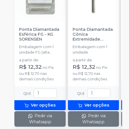
Ponta Diamantada
Ponta Diamantada
P
Esférica FG
-
KG
Cônica
I
SORENSEN
Extremidade
-
Arredondada FG
-
Embalagem com 1
Embalagem com 1
E
KG SORENSEN
unidade FG (alta
unidade.
u
rotação).
a partir de
:
a partir de
:
a
R$ 12,32
R$ 12,32
R
no
Pix
no
Pix
ou
R$ 12,70
nas
ou
R$ 12,70
nas
o
demais condições
demais condições
c
Qtd
:
Qtd
:
Ver opções
Ver opções
Pedir via
Pedir via
Whatsapp
Whatsapp