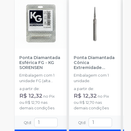
Ponta Diamantada
Ponta Diamantada
P
Esférica FG
-
KG
Cônica
I
SORENSEN
Extremidade
-
Arredondada FG
-
Embalagem com 1
Embalagem com 1
E
KG SORENSEN
unidade FG (alta
unidade.
u
rotação).
a partir de
:
a partir de
:
a
R$ 12,32
R$ 12,32
R
no
Pix
no
Pix
ou
R$ 12,70
nas
ou
R$ 12,70
nas
o
demais condições
demais condições
c
Qtd
:
Qtd
: