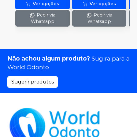
Ver opções
Ver opções
Pedir via
Pedir via
Whatsapp
Whatsapp
Não achou algum produto?
Sugira para a
World Odonto
Sugerir produtos