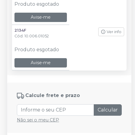
Produto esgotado
Avise-me
2134F
Ver info
Cód.
10.006.01052
Produto esgotado
Avise-me
Calcule frete e prazo
Calcular
Não sei o meu CEP