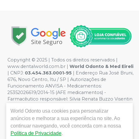
Copyright © 2025 | Todos os direitos reservados |
www.dentalworld.com.br |
World Odonto & Med Eireli
| CNPJ:
03.454.363.0001-95
| Endereço Rua José Bruni,
676, Novo Centro, Itu / SP | Autorizações de
Funcionamento ANVISA - Medicamentos:
25352026619/2014-15 (AFE medicamentos) -
Farmacêutico responsável: Silvia Renata Buzzo Visentin
Catozzi - CRF/SP 24.419 | Política de Privacidade e
World Odonto
usa cookies para personalizar
Segurança - Fotos meramente ilustrativas - Os preços e
condições da loja virtual estão sujeitos a alterações. Em
anúncios e melhorar a sua experiência no site. Ao
caso de divergência de preços no site, o valor válido é o
continuar navegando, você concorda com a nossa
do Carrinho de Compra. Não vendemos por atacado,
Política de Privacidade
.
por isso nos reservamos o direito de não atender