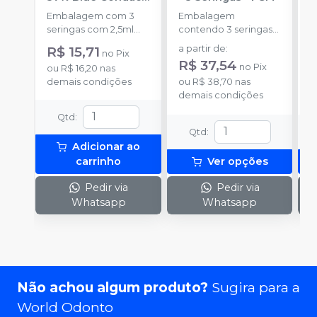
E
FGM
Embalagem com 3
Embalagem
s
seringas com 2,5ml
contendo 3 seringas
a
cada uma e 3
com 3g de gel cada
R$ 15,71
a partir de
:
no
Pix
ponteiras para
uma.
R$ 37,54
no
Pix
ou
R$ 16,20
nas
aplicação.
o
demais condições
ou
R$ 38,70
nas
d
demais condições
Qtd
:
Qtd
:
Adicionar ao
carrinho
Ver opções
Pedir via
Pedir via
Whatsapp
Whatsapp
Não achou algum produto?
Sugira para a
World Odonto