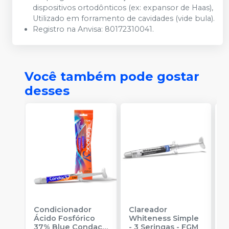
dispositivos ortodônticos (ex: expansor de Haas),
Utilizado em forramento de cavidades (vide bula).
Registro na Anvisa: 80172310041.
Você também pode gostar
desses
Condicionador
Clareador
R
Ácido Fosfórico
Whiteness Simple
X
37% Blue Condac
-
- 3 Seringas
-
FGM