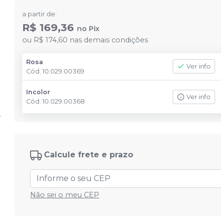
a partir de:
R$ 169,36
no
Pix
ou
R$ 174,60
nas demais condições
Rosa
Ver info
Cód.
10.029.00369
Incolor
Ver info
Cód.
10.029.00368
Calcule frete e prazo
Não sei o meu CEP