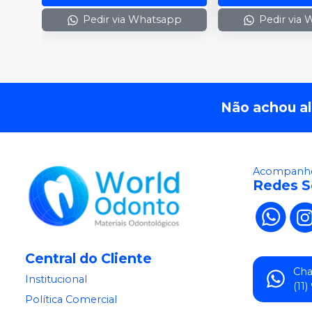
Pedir via Whatsapp
Pedir via
Não achou a
Acompanhe
Redes S
Central do Cliente
Ch
Institucional
(11
Política Comercial