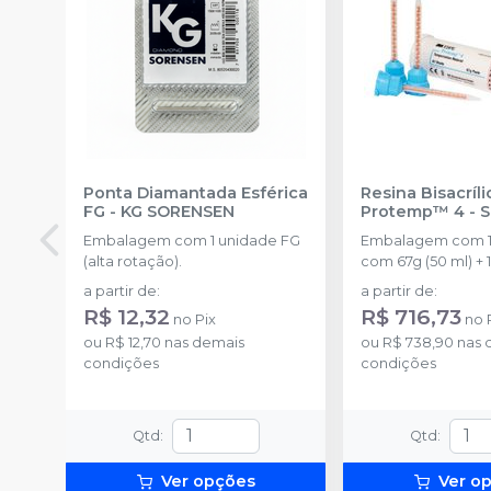
Ponta Diamantada Esférica
Resina Bisacríli
FG
-
KG SORENSEN
Protemp™ 4
-
Embalagem com 1 unidade FG
Embalagem com 1
(alta rotação).
com 67g (50 ml) + 
misturadoras.
a partir de
:
a partir de
:
R$ 12,32
R$ 716,73
no
Pix
no
ou
R$ 12,70
nas demais
ou
R$ 738,90
nas 
condições
condições
Qtd
:
Qtd
:
Ver opções
Ver o