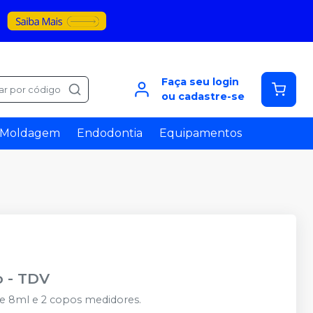
Faça seu login
ar por código
ou cadastre-se
Moldagem
Endodontia
Equipamentos
o
-
TDV
laze 8ml e 2 copos medidores.