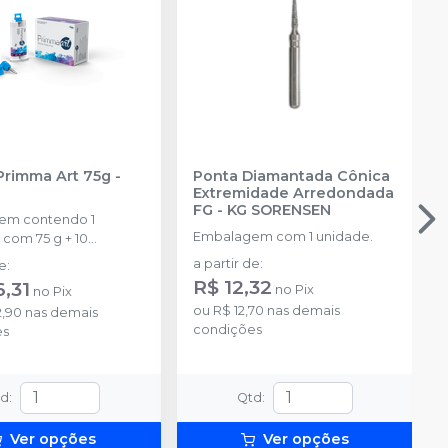
Primma Art 75g
-
Ponta Diamantada Cônica
Extremidade Arredondada
FG
-
KG SORENSEN
em contendo 1
Embalagem com 1 unidade.
 com 75 g + 10
s de automistura
a partir de
:
de
:
R$ 12,32
,31
no
Pix
no
Pix
ou
R$ 12,70
nas demais
2,90
nas demais
condições
es
td
:
Qtd
:
Ver opções
Ver opções