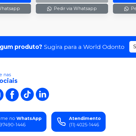
 Whatsapp
Pedir via Whatsapp
Pe
lgum produto?
Sugira para a
World Odonto
S
 nas
ociais
ame no
WhatsApp
Atendimento
) 97490-1446
(11) 4025-1446