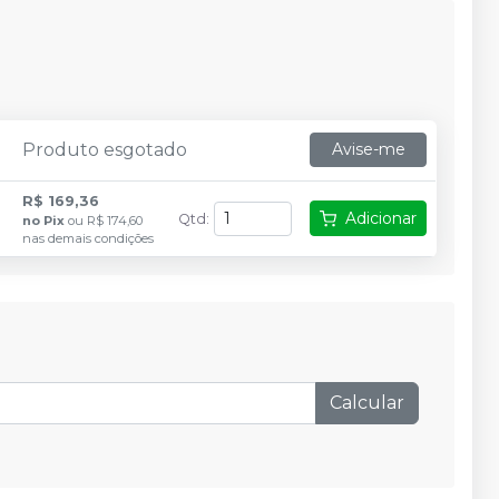
Produto esgotado
Avise-me
R$ 169,36
Adicionar
Qtd
:
no
Pix
ou
R$ 174,60
nas demais condições
Calcular