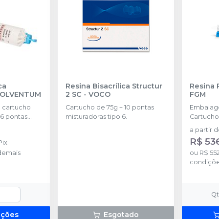
ca
Resina Bisacrílica Structur
Resina 
SOLVENTUM
2 SC
-
VOCO
FGM
 cartucho
Cartucho de 75g + 10 pontas
Embalag
16 pontas
misturadoras tipo 6.
Cartucho
ponteira
a partir 
R$ 536
Pix
demais
ou
R$ 55
condiçõ
Q
pções
Esgotado