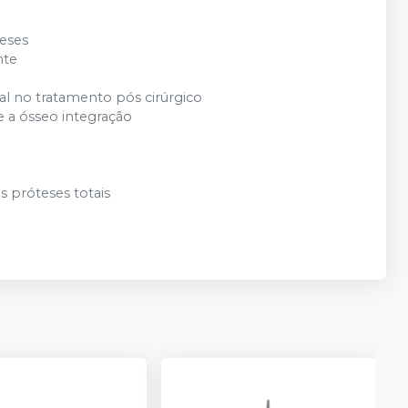
eses
nte
l no tratamento pós cirúrgico
e a ósseo integração
 próteses totais