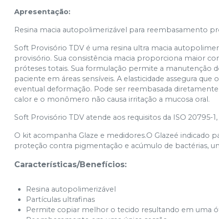
Apresentação:
Resina macia autopolimerizável para reembasamento pro
Soft Provisório TDV é uma resina ultra macia autopolime
provisório. Sua consistência macia proporciona maior c
próteses totais. Sua formulação permite a manutenção 
paciente em áreas sensíveis. A elasticidade assegura que 
eventual deformação. Pode ser reembasada diretamente n
calor e o monômero não causa irritação a mucosa oral.
Soft Provisório TDV atende aos requisitos da ISO 20795-1, 
O kit acompanha Glaze e medidores.O Glazeé indicado p
proteção contra pigmentação e acúmulo de bactérias, uma
Características/Benefícios:
Resina autopolimerizável
Partículas ultrafinas
Permite copiar melhor o tecido resultando em uma 