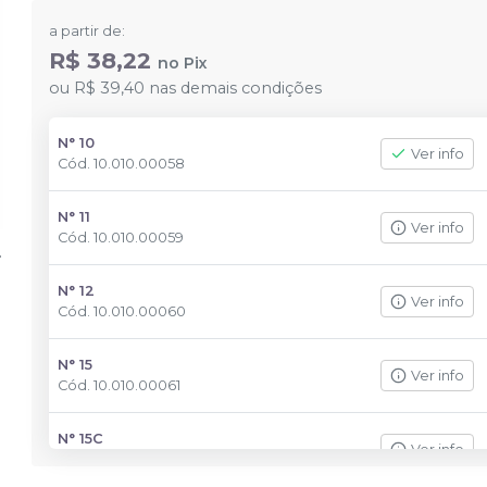
a partir de:
R$ 38,22
no
Pix
ou
R$ 39,40
nas demais condições
N° 10
Ver info
Cód.
10.010.00058
N° 11
Ver info
Cód.
10.010.00059
N° 12
Ver info
Cód.
10.010.00060
N° 15
Ver info
Cód.
10.010.00061
N° 15C
Ver info
Cód.
10.010.00062