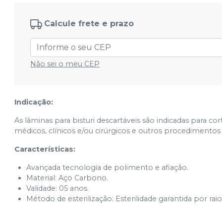
N° 20
Ver info
Cód.
10.010.00063
Calcule frete e prazo
N° 22
Ver info
Cód.
10.010.00064
Não sei o meu CEP
Indicação:
As lâminas para bisturi descartáveis são indicadas para
médicos, clínicos e/ou cirúrgicos e outros procedimentos 
Características:
Avançada tecnologia de polimento e afiação.
Material: Aço Carbono.
Validade: 05 anos.
Método de esterilização: Esterilidade garantida por rai