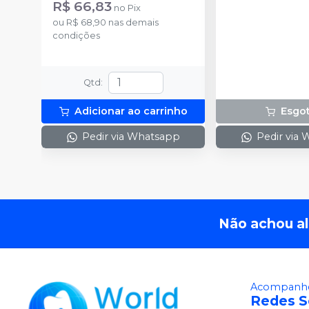
R$ 66,83
no
Pix
ou
R$ 68,90
nas demais
condições
Qtd
:
Adicionar ao carrinho
Esgo
Pedir via Whatsapp
Pedir via
Não achou a
Acompanhe
Redes S