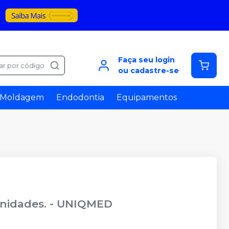
Faça seu login
ar por código
ou cadastre-se
Moldagem
Endodontia
Equipamentos
unidades.
-
UNIQMED