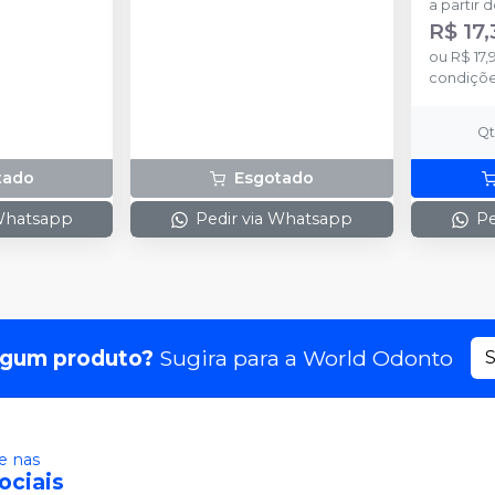
a partir 
R$ 17,
ou
R$ 17,
condiçõ
Q
tado
Esgotado
 Whatsapp
Pedir via Whatsapp
Pe
lgum produto?
Sugira para a
World Odonto
S
 nas
ociais