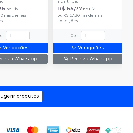
de
:
a partir de
:
36
R$ 65,77
no
Pix
no
Pix
90
nas demais
ou
R$ 67,80
nas demais
es
condições
td
:
Qtd
:
Ver opções
Ver opções
dir via Whatsapp
Pedir via Whatsapp
ugerir produtos