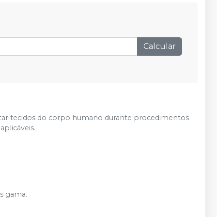
Produto esgotado
Avise-me
R$ 38,22
Adicionar
Qtd
:
no
Pix
ou
R$ 39,40
Calcular
nas demais condições
 cortar tecidos do corpo humano durante procedimentos
aplicáveis.
os gama.