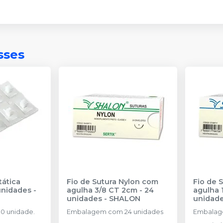
sses
ática
Fio de Sutura Nylon com
Fio de 
unidades
-
agulha 3/8 CT 2cm - 24
agulha 
unidades
-
SHALON
unidad
0 unidade.
Embalagem com 24 unidades
Embalag