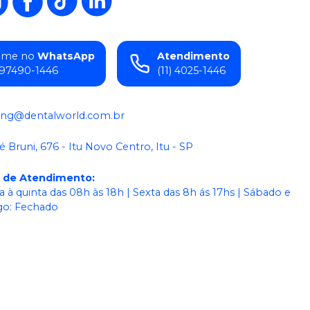
ame no
WhatsApp
Atendimento
) 97490-1446
(11) 4025-1446
ing@dentalworld.com.br
é Bruni, 676 - Itu Novo Centro, Itu - SP
o de Atendimento
:
 à quinta das 08h às 18h | Sexta das 8h ás 17hs | Sábado e
o: Fechado