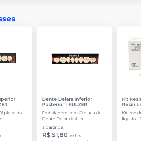
sses
uperior
Dente Delara Inferior
Kit Resi
ZER
Posterior
-
KULZER
1 placa do
Embalagem com 01 placa do
Kit com 
er.
Dente Delara Kulzer.
líquido + 
pipeta.
a partir de
:
R$ 51,80
x
no
Pix