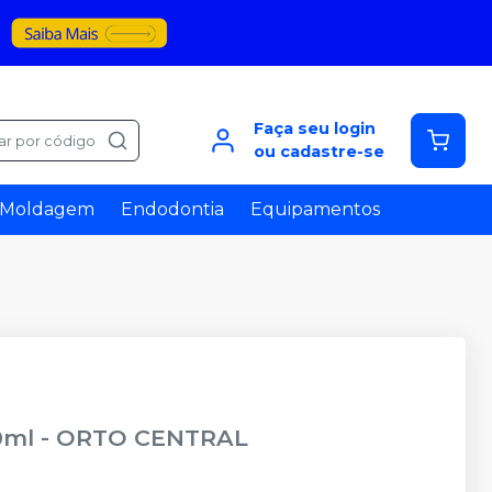
Faça seu login
ar por código
ou cadastre-se
Moldagem
Endodontia
Equipamentos
0ml
-
ORTO CENTRAL