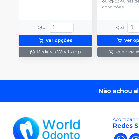
ou
R$ 53,40
nas d
condições
Qtd
:
Qtd
:
Ver opções
Ver o
Pedir via Whatsapp
Pedir via
Não achou a
Acompanhe
Redes S