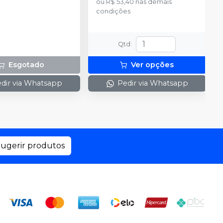
ou
R$ 53,40
nas demais
condições
Qtd
:
Esgotado
Ver opções
dir via Whatsapp
Pedir via Whatsapp
ugerir produtos