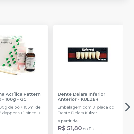
na Acrílica Pattern
Dente Delara Inferior
Resin Ls - 100g
-
GC
Anterior
-
KULZER
100g de pó + 105ml de
Embalagem com 01 placa do
2 dappens + 1 pincel + 1
Dente Delara Kulzer.
a partir de
:
R$ 51,80
no
Pix