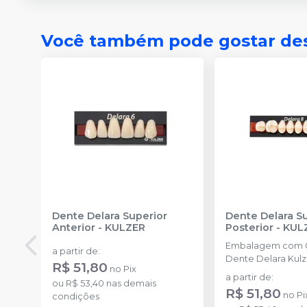
Você também pode gostar de
Dente Delara Superior
Dente Delara S
Anterior
-
KULZER
Posterior
-
KUL
Embalagem com 0
a partir de
:
Dente Delara Kulz
R$ 51,80
no
Pix
a partir de
:
ou
R$ 53,40
nas demais
R$ 51,80
no
Pi
condições