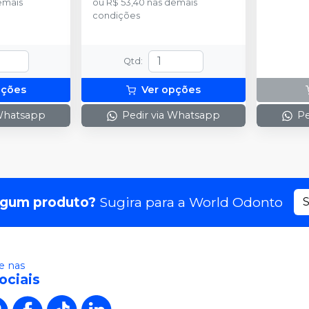
emais
ou
R$ 53,40
nas demais
condições
Qtd
:
pções
Ver opções
 Whatsapp
Pedir via Whatsapp
Pe
lgum produto?
Sugira para a
World Odonto
S
 nas
ociais