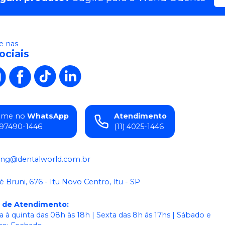
 nas
ociais
ame no
WhatsApp
Atendimento
) 97490-1446
(11) 4025-1446
ing@dentalworld.com.br
é Bruni, 676 - Itu Novo Centro, Itu - SP
o de Atendimento
:
 à quinta das 08h às 18h | Sexta das 8h ás 17hs | Sábado e