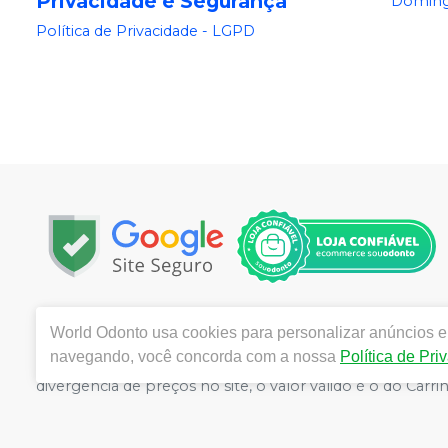
Privacidade e Segurança
Doming
Política de Privacidade - LGPD
Copyright © 2025 | Todos os direitos reservados | www.
World Odonto
usa cookies para personalizar anúncios e 
Centro, Itu / SP | Autorizações de Funcionamento ANVI
navegando, você concorda com a nossa
Política de Pri
Catozzi - CRF/SP 24.419 | Política de Privacidade e Segur
divergência de preços no site, o valor válido é o do C
volumes pelo site.