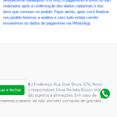
devidamente habilitados. Por isso, o pagamento e envio só são
realizados após a confirmação dos dados cadastrais e dos
itens que constam no pedido. Fique atento, após você finalizar
seu pedido faremos a análise e caso tudo esteja correto
enviaremos os dados de pagamento via WhatsApp.
54.363.0001-95
| Endereço Rua José Bruni, 676, Novo
 Farmacêutico responsável: Silvia Renata Buzzo Visentin
uar e fechar
loja virtual estão sujeitos a alterações. Em caso de
servamos o direito de não atender compras de grandes