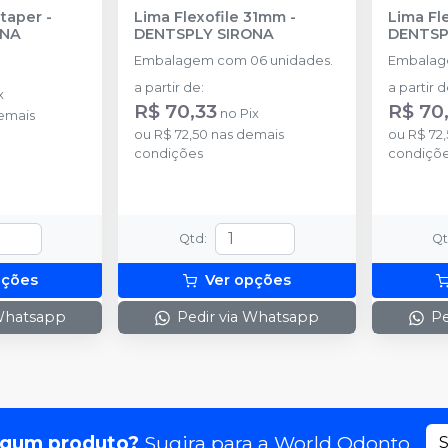
taper
-
Lima Flexofile 31mm
-
Lima Fl
ONA
DENTSPLY SIRONA
DENTSP
Embalagem com 06 unidades.
Embalag
a partir de
:
a partir 
x
R$ 70,33
R$ 70
no
Pix
emais
ou
R$ 72,50
nas demais
ou
R$ 72
condições
condiçõ
Qtd
:
Q
pções
Ver opções
 Whatsapp
Pedir via Whatsapp
Pe
lgum produto?
Sugira para a
World Odonto
S