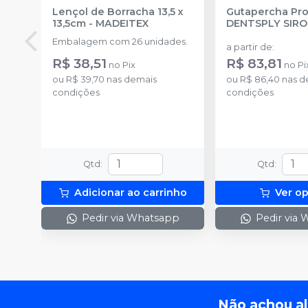
Lençol de Borracha 13,5 x
Gutapercha Pro
13,5cm
-
MADEITEX
DENTSPLY SIR
Embalagem com 26 unidades.
a partir de
:
R$ 38,51
R$ 83,81
no
Pix
no
Pi
ou
R$ 39,70
nas demais
ou
R$ 86,40
nas d
condições
condições
Qtd
:
Qtd
:
Adicionar ao carrinho
Ver o
Pedir via Whatsapp
Pedir via
Não achou a