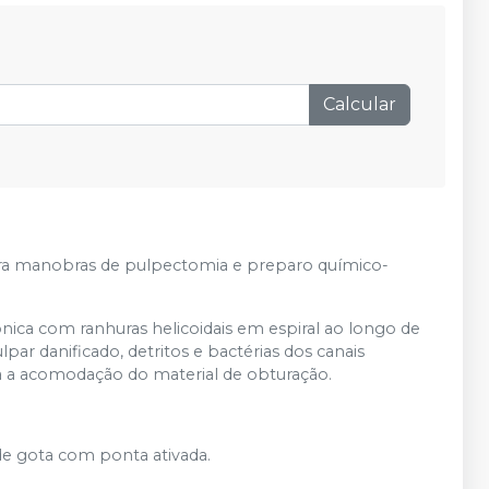
Produto esgotado
Avise-me
Calcular
ara manobras de pulpectomia e preparo químico-
nica com ranhuras helicoidais em espiral ao longo de
ar danificado, detritos e bactérias dos canais
a a acomodação do material de obturação.
e gota com ponta ativada.