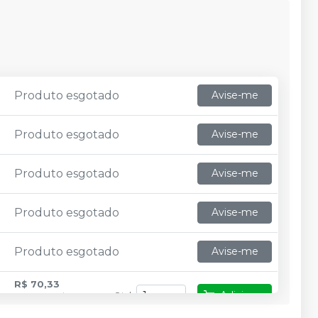
Produto esgotado
Avise-me
Produto esgotado
Avise-me
Produto esgotado
Avise-me
Produto esgotado
Avise-me
Produto esgotado
Avise-me
R$ 70,33
Adicionar
Qtd
:
no
Pix
ou
R$ 72,50
nas demais condições