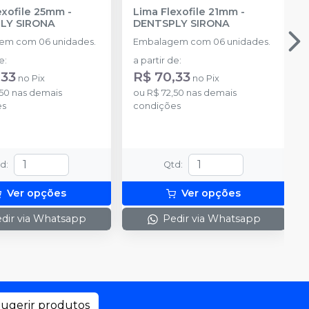
exofile 25mm
-
Lima Flexofile 21mm
-
LY SIRONA
DENTSPLY SIRONA
em com 06 unidades.
Embalagem com 06 unidades.
de
:
a partir de
:
,33
R$ 70,33
no
Pix
no
Pix
,50
nas demais
ou
R$ 72,50
nas demais
es
condições
td
:
Qtd
:
Ver opções
Ver opções
dir via Whatsapp
Pedir via Whatsapp
ugerir produtos