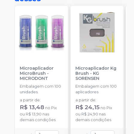
Microaplicador
Microaplicador Kg
B
MicroBrush
-
Brush
-
KG
D
MICRODONT
SORENSEN
Bibs
3
Embalagem com 100
Embalagem com 100
E
H
unidades.
aplicadores
u
a partir de
:
a partir de
:
a
R$ 13,48
R$ 24,15
R
no
Pix
no
Pix
ou
R$ 13,90
nas
ou
R$ 24,90
nas
o
demais condições
demais condições
d