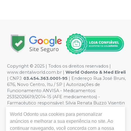
Copyright © 2025 | Todos os direitos reservados |
www.dentalworld.com.br |
World Odonto & Med Eireli
| CNPJ:
03.454.363.0001-95
| Endereço Rua José Bruni,
676, Novo Centro, Itu / SP | Autorizações de
Funcionamento ANVISA - Medicamentos:
25352026619/2014-15 (AFE medicamentos) -
Farmacêutico responsável: Silvia Renata Buzzo Visentin
Catozzi - CRF/SP 24.419 | Política de Privacidade e
World Odonto
usa cookies para personalizar
Segurança - Fotos meramente ilustrativas - Os preços e
condições da loja virtual estão sujeitos a alterações. Em
anúncios e melhorar a sua experiência no site. Ao
caso de divergência de preços no site, o valor válido é o
continuar navegando, você concorda com a nossa