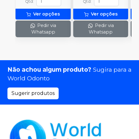
Qtd
:
Qtd
:
Ver opções
Ver opções
Pedir via
Pedir via
Whatsapp
Whatsapp
Não achou algum produto?
Sugira para a
World Odonto
Sugerir produtos