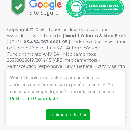
Copyright © 2025 | Todos os direitos reservados |
www.dentalworld.com.br |
World Odonto & Med Eireli
| CNPJ:
03.454.363.0001-95
| Endereço Rua José Bruni,
676, Novo Centro, Itu / SP | Autorizações de
Funcionamento ANVISA - Medicamentos:
25352026619/2014-15 (AFE medicamentos) -
Farmacêutico responsável: Silvia Renata Buzzo Visentin
Catozzi - CRF/SP 24.419 | Política de Privacidade e
World Odonto
usa cookies para personalizar
Segurança - Fotos meramente ilustrativas - Os preços e
condições da loja virtual estão sujeitos a alterações. Em
anúncios e melhorar a sua experiência no site. Ao
caso de divergência de preços no site, o valor válido é o
continuar navegando, você concorda com a nossa
do Carrinho de Compra. Não vendemos por atacado,
Política de Privacidade
.
por isso nos reservamos o direito de não atender
compras de grandes volumes pelo site.
continuar e fechar
E-commerce produzido por
Sou Odonto Ecommerce
.