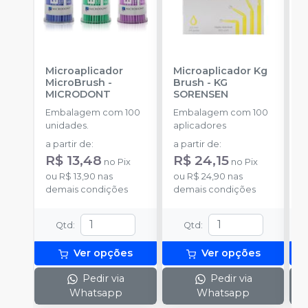
Microaplicador
Microaplicador Kg
B
MicroBrush
-
Brush
-
KG
D
MICRODONT
SORENSEN
Bibs
3
Embalagem com 100
Embalagem com 100
E
H
unidades.
aplicadores
u
a partir de
:
a partir de
:
a
R$ 13,48
R$ 24,15
R
no
Pix
no
Pix
ou
R$ 13,90
nas
ou
R$ 24,90
nas
o
demais condições
demais condições
d
Qtd
:
Qtd
:
Ver opções
Ver opções
Pedir via
Pedir via
Whatsapp
Whatsapp