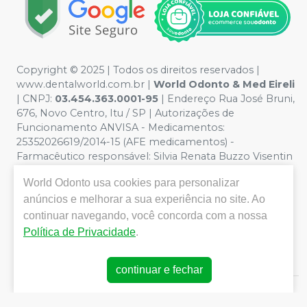
Copyright © 2025 | Todos os direitos reservados |
www.dentalworld.com.br |
World Odonto & Med Eireli
| CNPJ:
03.454.363.0001-95
| Endereço Rua José Bruni,
676, Novo Centro, Itu / SP | Autorizações de
Funcionamento ANVISA - Medicamentos:
25352026619/2014-15 (AFE medicamentos) -
Farmacêutico responsável: Silvia Renata Buzzo Visentin
Catozzi - CRF/SP 24.419 | Política de Privacidade e
World Odonto
usa cookies para personalizar
Segurança - Fotos meramente ilustrativas - Os preços e
condições da loja virtual estão sujeitos a alterações. Em
anúncios e melhorar a sua experiência no site. Ao
caso de divergência de preços no site, o valor válido é o
continuar navegando, você concorda com a nossa
do Carrinho de Compra. Não vendemos por atacado,
Política de Privacidade
.
por isso nos reservamos o direito de não atender
compras de grandes volumes pelo site.
continuar e fechar
E-commerce produzido por
Sou Odonto Ecommerce
.