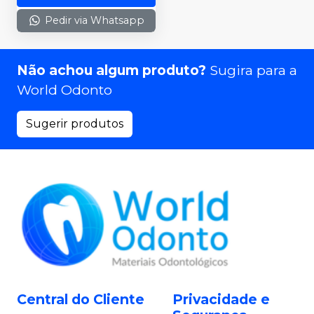
Pedir via Whatsapp
Não achou algum produto?
Sugira para a
World Odonto
Sugerir produtos
Central do Cliente
Privacidade e