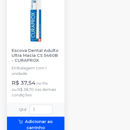
Escova Dental Adulto
Ultra Macia CS 5460B
-
CURAPROX
Embalagem com 1
unidade.
R$ 37,54
no
Pix
ou
R$ 38,70
nas demais
condições
Qtd
:
Adicionar ao
carrinho