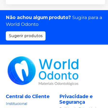
Não achou algum produto?
Sugira para a
World Odonto
Sugerir produtos
Central do Cliente
Privacidade e
Segurança
Institucional