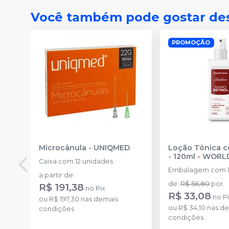
Você também pode gostar de
PROMOÇÃO
Microcânula
-
UNIQMED
Loção Tônica c
- 120ml
-
WORLD
Caixa com 12 unidades
Embalagem com 1
a partir de
:
de
:
R$ 56,80
por
:
R$ 191,38
no
Pix
R$ 33,08
no
P
ou
R$ 197,30
nas demais
ou
R$ 34,10
nas de
condições
condições