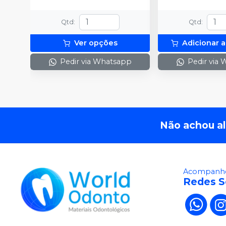
Qtd
:
Qtd
:
Ver opções
Adicionar a
Pedir via Whatsapp
Pedir via
Não achou a
Acompanhe
Redes S