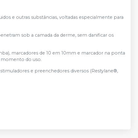
luidos e outras substâncias, voltadas especialmente para
e, penetram sob a camada da derme, sem danificar os
mba), marcadores de 10 em 10mm e marcador na ponta
 no momento do uso.
estimuladores e preenchedores diversos (Restylane®,