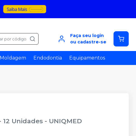
Faça seu login
ar por código
ou cadastre-se
Moldagem
Endodontia
Equipamentos
- 12 Unidades
-
UNIQMED