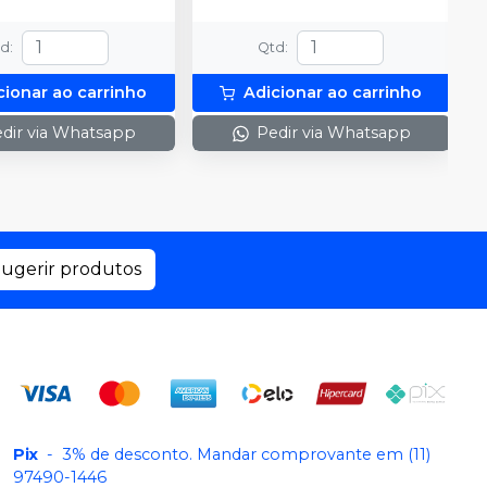
td
:
Qtd
:
cionar ao carrinho
Adicionar ao carrinho
dir via Whatsapp
Pedir via Whatsapp
ugerir produtos
Pix
-
3% de desconto. Mandar comprovante em (11)
97490-1446