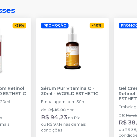
sses
-
39
%
PROMOÇÃO
-
40
%
PROMOÇ
om Retinol
Sérum Pur Vitamina C -
Gel Cre
 ESTHETIC
30ml
-
WORLD ESTHETIC
Retinol 
ESTHET
20ml.
Embalagem com 30ml.
Embalag
de
:
R$ 161,90
por
:
de
:
R$ 65
R$ 94,23
ix
no
Pix
R$ 38
mais
ou
R$ 97,14
nas demais
ou
R$ 39
condições
condiçõ