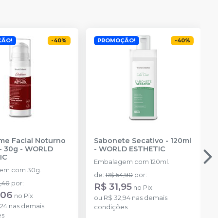
ÃO!
-
40
%
PROMOÇÃO!
-
40
%
me Facial Noturno
Sabonete Secativo - 120ml
- 30g
-
WORLD
-
WORLD ESTHETIC
IC
Embalagem com 120ml.
em com 30g.
de
:
R$ 54,90
por
:
,40
por
:
R$ 31,95
no
Pix
,06
no
Pix
ou
R$ 32,94
nas demais
,24
nas demais
condições
es