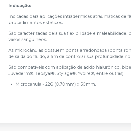
Indicação:
Indicadas para aplicações intradérmicas atraumáticas de f
procedimentos estéticos.
São caracterizadas pela sua flexibilidade e maleabilidad
vasos sanguíneos.
As microcânulas possuem ponta arredondada (ponta ro
de saída do fluido, a fim de controlar sua profundidade
São compatíveis com aplicação de ácido hialurônico, bio
Juvederm®, Teosyal®, Stylage®, Yvoire®, entre outras).
Microcânula - 22G (0,70mm) x 50mm.