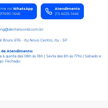
ame no
WhatsApp
Atendimento
) 97490-1446
(11) 4025-1446
ing@dentalworld.com.br
é Bruni, 676 - Itu Novo Centro, Itu - SP
o de Atendimento
:
 à quinta das 08h às 18h | Sexta das 8h ás 17hs | Sábado e
o: Fechado