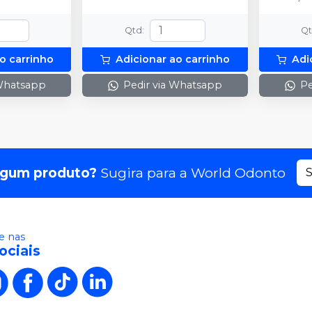
Qtd
:
Q
o carrinho
Adicionar ao carrinho
Adi
 Whatsapp
Pedir via Whatsapp
Pe
lgum produto?
Sugira para a
World Odonto
S
 nas
ociais