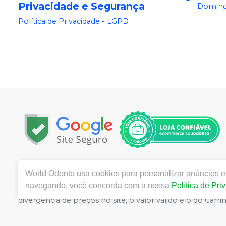
Privacidade e Segurança
Doming
Política de Privacidade - LGPD
Copyright © 2025 | Todos os direitos reservados | www.
World Odonto
usa cookies para personalizar anúncios e 
Centro, Itu / SP | Autorizações de Funcionamento ANVI
navegando, você concorda com a nossa
Política de Pri
Catozzi - CRF/SP 24.419 | Política de Privacidade e Segur
divergência de preços no site, o valor válido é o do C
volumes pelo site.