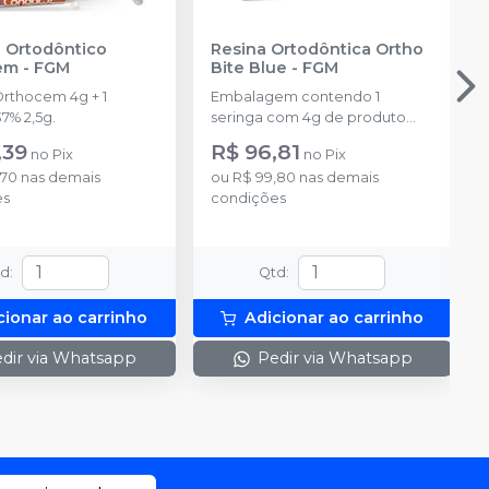
 Ortodôntico
Resina Ortodôntica Ortho
em
-
FGM
Bite Blue
-
FGM
Orthocem 4g + 1
Embalagem contendo 1
7% 2,5g.
seringa com 4g de produto
disponível na cor azul.
,39
R$ 96,81
no
Pix
no
Pix
,70
nas demais
ou
R$ 99,80
nas demais
es
condições
td
:
Qtd
:
cionar ao carrinho
Adicionar ao carrinho
dir via Whatsapp
Pedir via Whatsapp