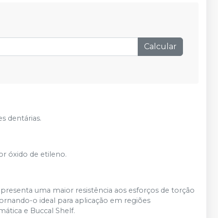
nas demais condições
Calcular
 dentárias.
or óxido de etileno.
 apresenta uma maior resistência aos esforços de torção
Tornando-o ideal para aplicação em regiões
mática e Buccal Shelf.