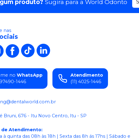
lgum produto?
Sugira para a
World Odonto
S
 nas
ociais
ame no
WhatsApp
Atendimento
) 97490-1446
(11) 4025-1446
ing@dentalworld.com.br
é Bruni, 676 - Itu Novo Centro, Itu - SP
o de Atendimento
:
 à quinta das 08h às 18h | Sexta das 8h ás 17hs | Sábado e