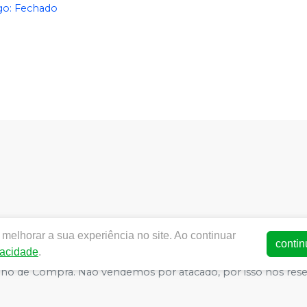
o: Fechado
dentalworld.com.br |
World Odonto & Med Eireli
| CNPJ:
03.4
melhorar a sua experiência no site. Ao continuar
SA - Medicamentos: 25352026619/2014-15 (AFE medicamentos) -
contin
vacidade
.
ança - Fotos meramente ilustrativas - Os preços e condições da 
arrinho de Compra. Não vendemos por atacado, por isso nos re