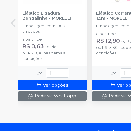
Elástico Ligadura
Elástico Corre
Bengalinha
-
MORELLI
1,5m
-
MORELLI
Embalagem com 1000
Embalagem com 1
unidades
a partir de
:
a partir de
:
R$ 12,90
no
Pi
R$ 8,63
no
Pix
ou
R$ 13,30
nas de
ou
R$ 8,90
nas demais
condições
condições
Qtd
:
Qtd
:
Ver opções
Ver o
Pedir via Whatsapp
Pedir via