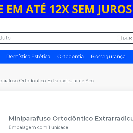
Busc
Dentística Estética
Ortodontia
Biossegurança
parafuso Ortodôntico Extrarradicular de Aço
Miniparafuso Ortodôntico Extrarradic
Embalagem com 1 unidade