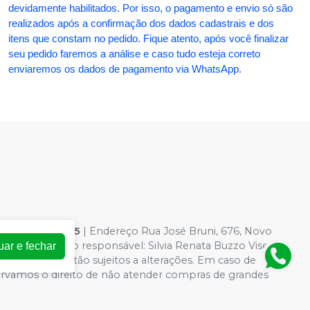
devidamente habilitados. Por isso, o pagamento e envio só são
realizados após a confirmação dos dados cadastrais e dos
itens que constam no pedido. Fique atento, após você finalizar
seu pedido faremos a análise e caso tudo esteja correto
enviaremos os dados de pagamento via WhatsApp.
54.363.0001-95
| Endereço Rua José Bruni, 676, Novo
 Farmacêutico responsável: Silvia Renata Buzzo Visentin
uar e fechar
loja virtual estão sujeitos a alterações. Em caso de
servamos o direito de não atender compras de grandes