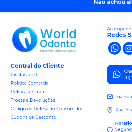
Não achou a
Acompanhe
Redes S
Central do Cliente
Ch
Institucional
(11
Política Comercial
Política de Frete
market
Trocas e Devoluções
Código de Defesa do Consumidor
Rua Jos
Cupons de Desconto
Horári
Segunda