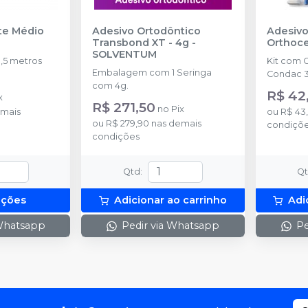
nte Médio
Adesivo Ortodôntico
Adesivo
Transbond XT - 4g
-
Orthoc
SOLVENTUM
,5 metros
Kit com 
Embalagem com 1 Seringa
Condac 3
com 4g.
R$ 42
x
R$ 271,50
no
Pix
mais
ou
R$ 43
ou
R$ 279,90
nas demais
condiçõ
condições
Qtd
:
Q
pções
Adicionar ao carrinho
Adi
 Whatsapp
Pedir via Whatsapp
Pe