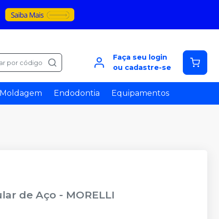
Faça seu login
ar por código
ou cadastre-se
Moldagem
Endodontia
Equipamentos
ular de Aço
-
MORELLI