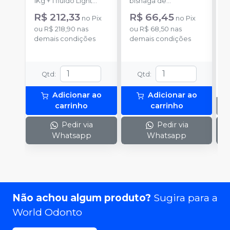
1Kg + 1 fluido Light
bisnaga de
p
Body 120g + 1
catalisador com 50g.
c
R$ 212,33
R$ 66,45
no
Pix
no
Pix
catalisador 60ml.
c
ou
R$ 218,90
nas
ou
R$ 68,50
nas
demais condições
demais condições
Qtd
:
Qtd
:
Adicionar ao
Adicionar ao
carrinho
carrinho
Pedir via
Pedir via
Whatsapp
Whatsapp
Não achou algum produto?
Sugira para a
World Odonto