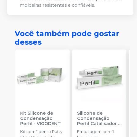
moldeiras resistentes e confiáveis.
Você também pode gostar
desses
Kit Silicone de
Silicone de
S
Condensação
Condensação
E
Perfil
-
VIGODENT
Perfil Catalisador
-
D
VIGODENT
R
Kit com 1 denso Putty
Embalagem com 1
E
S