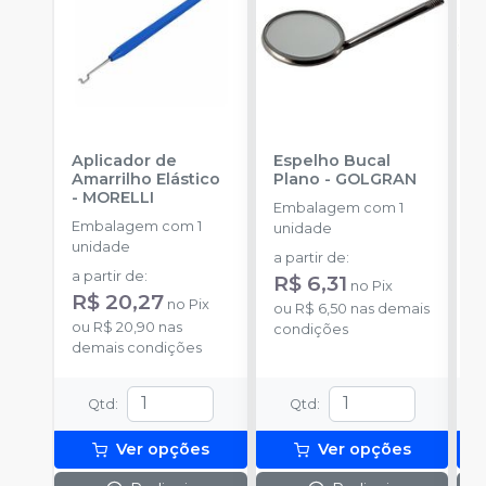
Aplicador de
Espelho Bucal
E
Amarrilho Elástico
Plano
-
GOLGRAN
P
-
MORELLI
Embalagem com 1
Embalagem com 1
E
unidade
unidade
u
a partir de
:
a partir de
:
a
R$ 6,31
no
Pix
R$ 20,27
R
no
Pix
ou
R$ 6,50
nas demais
ou
R$ 20,90
nas
o
condições
demais condições
d
Qtd
:
Qtd
:
Ver opções
Ver opções