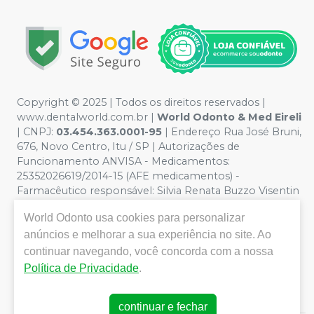
Copyright © 2025 | Todos os direitos reservados |
www.dentalworld.com.br |
World Odonto & Med Eireli
| CNPJ:
03.454.363.0001-95
| Endereço Rua José Bruni,
676, Novo Centro, Itu / SP | Autorizações de
Funcionamento ANVISA - Medicamentos:
25352026619/2014-15 (AFE medicamentos) -
Farmacêutico responsável: Silvia Renata Buzzo Visentin
Catozzi - CRF/SP 24.419 | Política de Privacidade e
World Odonto
usa cookies para personalizar
Segurança - Fotos meramente ilustrativas - Os preços e
anúncios e melhorar a sua experiência no site. Ao
condições da loja virtual estão sujeitos a alterações. Em
caso de divergência de preços no site, o valor válido é o
continuar navegando, você concorda com a nossa
do Carrinho de Compra. Não vendemos por atacado,
Política de Privacidade
.
por isso nos reservamos o direito de não atender
compras de grandes volumes pelo site.
continuar e fechar