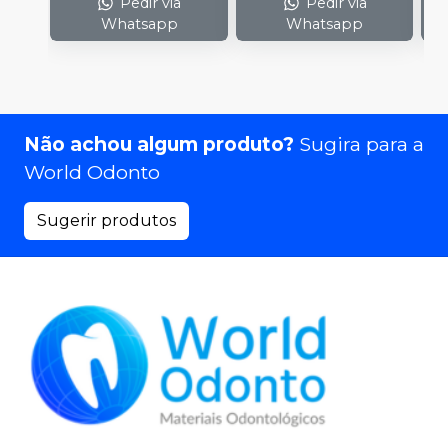
Pedir via
Pedir via
Whatsapp
Whatsapp
Não achou algum produto?
Sugira para a
World Odonto
Sugerir produtos