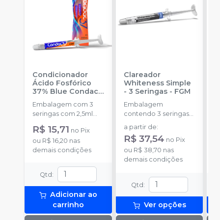
Condicionador
Clareador
R
Ácido Fosfórico
Whiteness Simple
X
37% Blue Condac
-
- 3 Seringas
-
FGM
E
FGM
Embalagem com 3
Embalagem
s
seringas com 2,5ml
contendo 3 seringas
a
cada uma e 3
com 3g de gel cada
R$ 15,71
a partir de
:
no
Pix
ponteiras para
uma.
R$ 37,54
no
Pix
ou
R$ 16,20
nas
aplicação.
o
demais condições
ou
R$ 38,70
nas
d
demais condições
Qtd
:
Qtd
:
Adicionar ao
carrinho
Ver opções