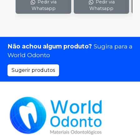
Pedir via
Pedir via
Whatsapp
Whatsapp
Não achou algum produto?
Sugira para a
World Odonto
Sugerir produtos