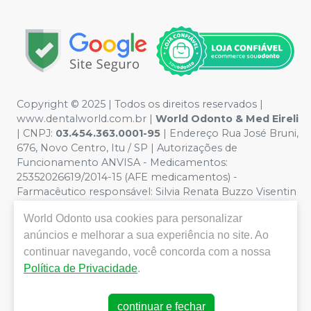
Copyright © 2025 | Todos os direitos reservados |
www.dentalworld.com.br |
World Odonto & Med Eireli
| CNPJ:
03.454.363.0001-95
| Endereço Rua José Bruni,
676, Novo Centro, Itu / SP | Autorizações de
Funcionamento ANVISA - Medicamentos:
25352026619/2014-15 (AFE medicamentos) -
Farmacêutico responsável: Silvia Renata Buzzo Visentin
Catozzi - CRF/SP 24.419 | Política de Privacidade e
World Odonto
usa cookies para personalizar
Segurança - Fotos meramente ilustrativas - Os preços e
condições da loja virtual estão sujeitos a alterações. Em
anúncios e melhorar a sua experiência no site. Ao
caso de divergência de preços no site, o valor válido é o
continuar navegando, você concorda com a nossa
do Carrinho de Compra. Não vendemos por atacado,
Política de Privacidade
.
por isso nos reservamos o direito de não atender
compras de grandes volumes pelo site.
continuar e fechar