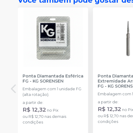
Você também pode gostar de
Ponta Diamantada Esférica
Ponta Diamant
FG
-
KG SORENSEN
Extremidade A
FG
-
KG SOREN
Embalagem com 1 unidade FG
Embalagem com 1
(alta rotação).
a partir de
:
a partir de
:
R$ 12,32
R$ 12,32
no
Pi
no
Pix
ou
R$ 12,70
nas de
ou
R$ 12,70
nas demais
condições
condições