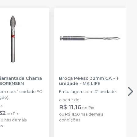
Diamantada Chama
Broca Peeso 32mm CA - 1
 SORENSEN
unidade
-
MK LIFE
em com 1 unidade FG
Embalagem com 01 unidade.
ção).
a partir de
:
de
:
R$ 11,16
no
Pix
32
no
Pix
ou
R$ 11,50
nas demais
70
nas demais
condições
es