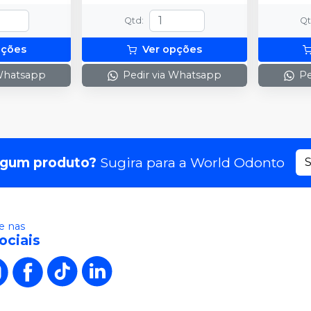
Qtd
:
Q
pções
Ver opções
 Whatsapp
Pedir via Whatsapp
Pe
lgum produto?
Sugira para a
World Odonto
S
 nas
ociais