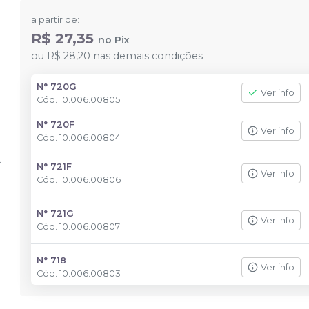
a partir de:
R$ 27,35
no
Pix
ou
R$ 28,20
nas demais condições
N° 720G
Ver info
Cód.
10.006.00805
N° 720F
Ver info
Cód.
10.006.00804
N° 721F
Ver info
Cód.
10.006.00806
N° 721G
Ver info
Cód.
10.006.00807
N° 718
Ver info
Cód.
10.006.00803