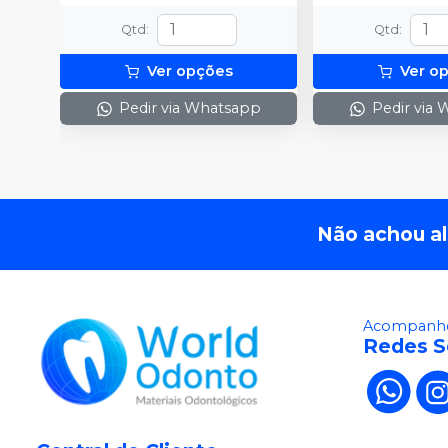
Qtd
:
Qtd
:
Ver opções
Ver o
Pedir via Whatsapp
Pedir via
Não achou a
Acompanhe
Redes S