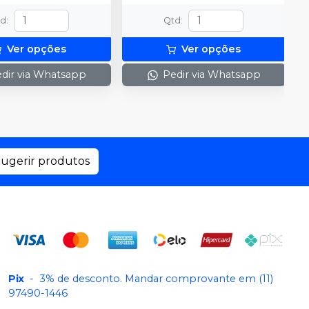
td
:
Qtd
:
Ver opções
Ver opções
dir via Whatsapp
Pedir via Whatsapp
ugerir produtos
Pix
-
3% de desconto. Mandar comprovante em (11)
97490-1446