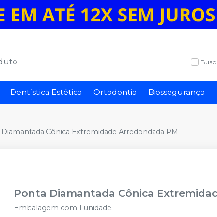
Busc
Dentística Estética
Ortodontia
Biossegurança
 Diamantada Cônica Extremidade Arredondada PM
Ponta Diamantada Cônica Extremida
Embalagem com 1 unidade.