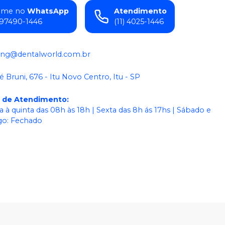
ame no
WhatsApp
Atendimento
) 97490-1446
(11) 4025-1446
ing@dentalworld.com.br
é Bruni, 676 - Itu Novo Centro, Itu - SP
o de Atendimento
:
 à quinta das 08h às 18h | Sexta das 8h ás 17hs | Sábado e
o: Fechado