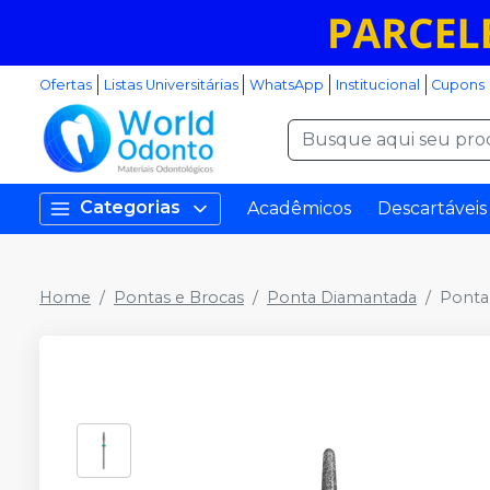
Ofertas
Listas Universitárias
WhatsApp
Institucional
Cupons
Categorias
Acadêmicos
Descartáveis
Home
Pontas e Brocas
Ponta Diamantada
Ponta