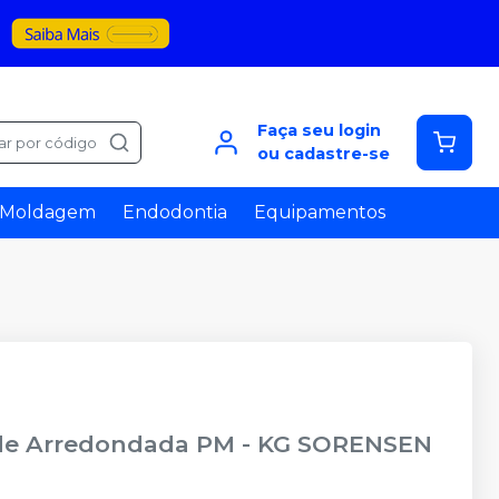
Faça seu login
ar por código
ou cadastre-se
Moldagem
Endodontia
Equipamentos
de Arredondada PM
-
KG SORENSEN