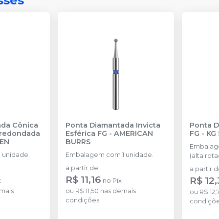
sses
ada Cônica
Ponta Diamantada Invicta
Ponta 
rredondada
Esférica FG
-
AMERICAN
FG
-
KG
SEN
BURRS
Embalag
 unidade.
Embalagem com 1 unidade.
(alta rota
a partir de
:
a partir 
R$ 11,16
R$ 12,
x
no
Pix
mais
ou
R$ 11,50
nas demais
ou
R$ 12,
condições
condiçõ