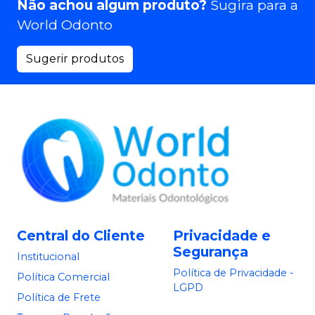
Não achou algum produto?
Sugira para a
World Odonto
Sugerir produtos
Central do Cliente
Privacidade e
Segurança
Institucional
Política de Privacidade -
Política Comercial
LGPD
Política de Frete