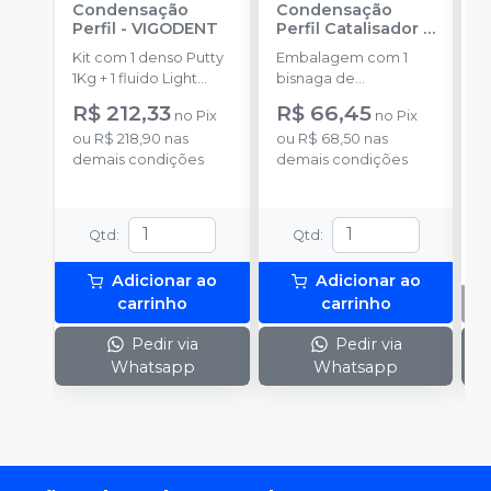
Condensação
Condensação
E
Perfil
-
VIGODENT
Perfil Catalisador
-
D
VIGODENT
R
Kit com 1 denso Putty
Embalagem com 1
E
S
1Kg + 1 fluido Light
bisnaga de
p
Body 120g + 1
catalisador com 50g.
c
R$ 212,33
R$ 66,45
no
Pix
no
Pix
catalisador 60ml.
c
ou
R$ 218,90
nas
ou
R$ 68,50
nas
demais condições
demais condições
Qtd
:
Qtd
:
Adicionar ao
Adicionar ao
carrinho
carrinho
Pedir via
Pedir via
Whatsapp
Whatsapp