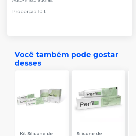
Auto-Misturadoras.
Proporção 10:1.
Você também pode gostar
desses
Kit Silicone de
Silicone de
S