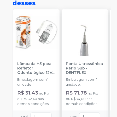
desses
Lâmpada H3 para
Ponta Ultrassônica
P
Refletor
Perio Sub
-
P
Odontológico 12V
DENTFLEX
D
55W
-
OSRAM
Embalagem com 1
Embalagem com 1
E
unidade
unidade.
u
R$ 31,43
R$ 71,78
R
no
Pix
no
Pix
ou
R$ 32,40
nas
ou
R$ 74,00
nas
o
demais condições
demais condições
d
Qtd
:
Qtd
: