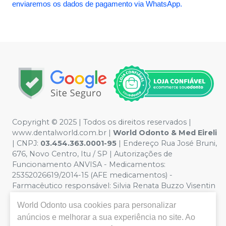
enviaremos os dados de pagamento via WhatsApp.
Copyright © 2025 | Todos os direitos reservados |
www.dentalworld.com.br |
World Odonto & Med Eireli
| CNPJ:
03.454.363.0001-95
| Endereço Rua José Bruni,
676, Novo Centro, Itu / SP | Autorizações de
Funcionamento ANVISA - Medicamentos:
25352026619/2014-15 (AFE medicamentos) -
Farmacêutico responsável: Silvia Renata Buzzo Visentin
Catozzi - CRF/SP 24.419 | Política de Privacidade e
World Odonto
usa cookies para personalizar
Segurança - Fotos meramente ilustrativas - Os preços e
condições da loja virtual estão sujeitos a alterações. Em
anúncios e melhorar a sua experiência no site. Ao