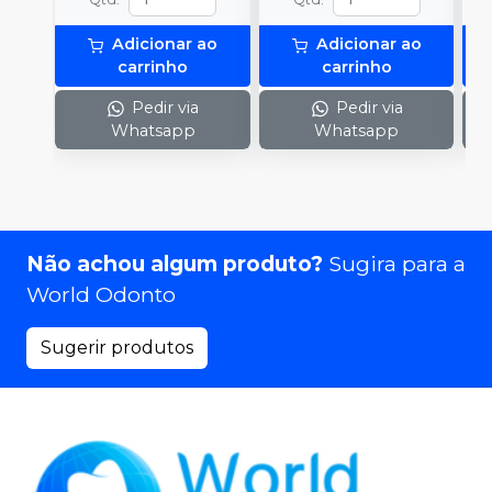
Adicionar ao
Adicionar ao
carrinho
carrinho
Pedir via
Pedir via
Whatsapp
Whatsapp
Não achou algum produto?
Sugira para a
World Odonto
Sugerir produtos