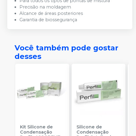
Para todos os tipos de pontas de mistura
Precisão na moldagem
Alcance de áreas posteriores
Garantia de biossegurança
Você também pode gostar
desses
Kit Silicone de
Silicone de
S
Condensação
Condensação
E