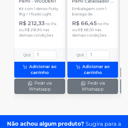
Perfil
-
VIGODENT
Perfil Catalisador
-
D
VIGODENT
R
Kit com 1 denso Putty
Embalagem com 1
E
S
1Kg + 1 fluido Light
bisnaga de
p
Body 120g + 1
catalisador com 50g.
c
R$ 212,33
R$ 66,45
no
Pix
no
Pix
catalisador 60ml.
c
ou
R$ 218,90
nas
ou
R$ 68,50
nas
demais condições
demais condições
Qtd
:
Qtd
:
Adicionar ao
Adicionar ao
carrinho
carrinho
Pedir via
Pedir via
Whatsapp
Whatsapp
Não achou algum produto?
Sugira para a