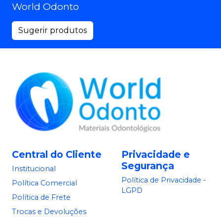
World Odonto
Sugerir produtos
Central do Cliente
Privacidade e
Segurança
Institucional
Política de Privacidade -
Política Comercial
LGPD
Política de Frete
Trocas e Devoluções